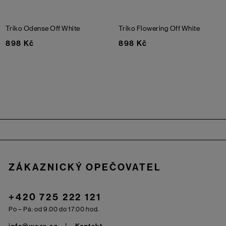
Triko Odense
Off White
Triko Flowering
Off White
898 Kč
898 Kč
Zápatí
ZÁKAZNICKÝ OPEČOVATEL
+420 725 222 121
Po – Pá: od 9.00 do 17.00 hod.