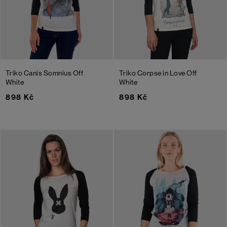
Triko Canis Somnius
Off
Triko Corpse in Love
Off
White
White
898 Kč
898 Kč