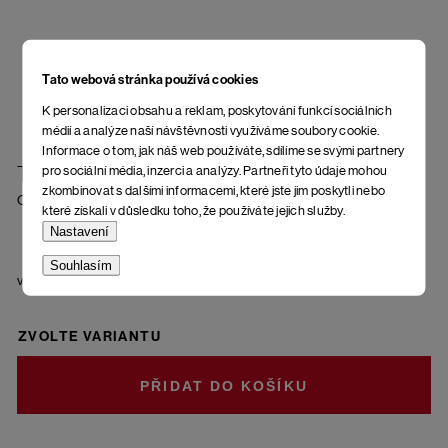
Tato webová stránka používá cookies
K personalizaci obsahu a reklam, poskytování funkcí sociálních
médií a analýze naší návštěvnosti využíváme soubory cookie.
Informace o tom, jak náš web používáte, sdílíme se svými partnery
Triko Usse
pro sociální média, inzerci a analýzy. Partneři tyto údaje mohou
zkombinovat s dalšími informacemi, které jste jim poskytli nebo
Off White
které získali v důsledku toho, že používáte jejich služby.
Nastavení
Souhlasím
velikost
ZVOLTE VARIANTU
DO KOŠÍKU