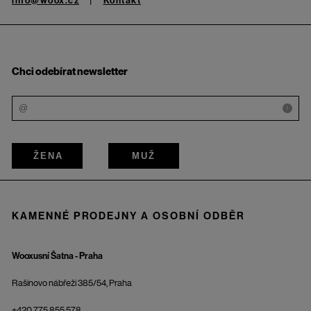
info@woox.cz
Kontakt
Chci odebírat newsletter
i
ŽENA
MUŽ
KAMENNÉ PRODEJNY A OSOBNÍ ODBĚR
Wooxusní Šatna - Praha
Rašínovo nábřeží 385/54, Praha
+420 775 855 578