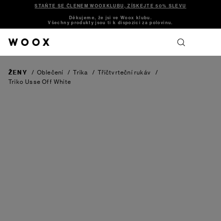
STAŇTE SE ČLENEM WOOXKLUBU, ZÍSKEJTE 50% SLEVU
Děkujeme, že jsi ve Woox klubu.
Všechny produkty jsou ti k dispozici za polovinu.
ŽENY
/
Oblečení
/
Trika
/
Tříčtvrteční rukáv
/
Triko Usse
Off White