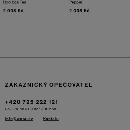
Rooibos Tea
Pepper
2 098 Kč
2 098 Kč
Zápatí
ZÁKAZNICKÝ OPEČOVATEL
+420 725 222 121
Po – Pá: od 9.00 do 17.00 hod.
info@woox.cz
Kontakt