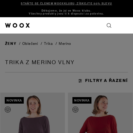
STAŇTE SE ČLENEM WOOXKLUBU, ZÍSKEJTE 50% SLEVU
Děkujeme, že jsi ve Woox klubu.
Všechny produkty jsou ti k dispozici za polovinu.
ŽENY
/
Oblečení
/
Trika
/
Merino
TRIKA Z MERINO VLNY
NOVINKA
NOVINKA