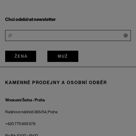
Chci odebírat newsletter
i
ŽENA
MUŽ
KAMENNÉ PRODEJNY A OSOBNÍ ODBĚR
Wooxusní Šatna - Praha
Rašínovo nábřeží 385/54, Praha
+420 775 855 578
Po-Pá: 10:00 - 19:00