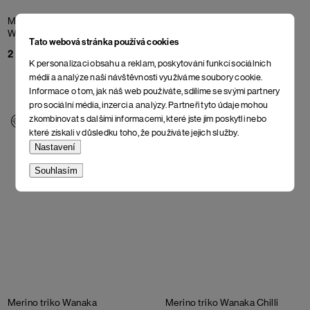
Merino triko Wanaka
Blue
Merino triko Wanaka
Wing Teal
Anthracite
Tato webová stránka používá cookies
2 098 Kč
2 098 Kč
K personalizaci obsahu a reklam, poskytování funkcí sociálních
médií a analýze naší návštěvnosti využíváme soubory cookie.
Informace o tom, jak náš web používáte, sdílíme se svými partnery
pro sociální média, inzerci a analýzy. Partneři tyto údaje mohou
zkombinovat s dalšími informacemi, které jste jim poskytli nebo
které získali v důsledku toho, že používáte jejich služby.
Nastavení
Souhlasím
Merino triko Wanaka
Merino triko Wanaka
Chilli