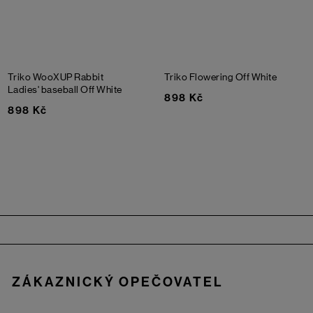
Triko WooXUP Rabbit
Triko Flowering
Off White
Ladies' baseball
Off White
898 Kč
898 Kč
Zápatí
ZÁKAZNICKÝ OPEČOVATEL