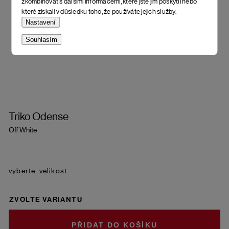
zkombinovat s dalšími informacemi, které jste jim poskytli nebo
které získali v důsledku toho, že používáte jejich služby.
Nastavení
Souhlasím
Triko Odense
Off White
velikost
ZVOLTE VARIANTU
DO KOŠÍKU