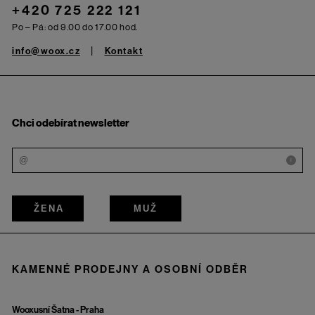
+420 725 222 121
Po – Pá: od 9.00 do 17.00 hod.
info@woox.cz
Kontakt
Chci odebírat newsletter
i
ŽENA
MUŽ
KAMENNÉ PRODEJNY A OSOBNÍ ODBĚR
Wooxusní Šatna - Praha