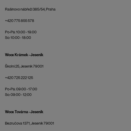
Rašínovo nábřeží 385/54, Praha
+420 775 855 578
Po-Pá: 10:00 - 19:00
So: 10:00 - 18:00
Woox Krámek - Jeseník
Školní 25, Jeseník 79001
+420 725 222 125
Po-Pá: 09:00 - 17:00
So: 09:00 - 12:00
Woox Továrna - Jeseník
Bezručova 1371, Jeseník 79001