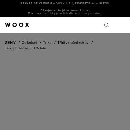
STAŇTE SE ČLENEM WOOXKLUBU, ZÍSKEJTE 50% SLEVU
Děkujeme, že jsi ve Woox klubu.
Všechny produkty jsou ti k dispozici za polovinu.
ŽENY
/
Oblečení
/
Trika
/
Tříčtvrteční rukáv
/
Triko Odense
Off White