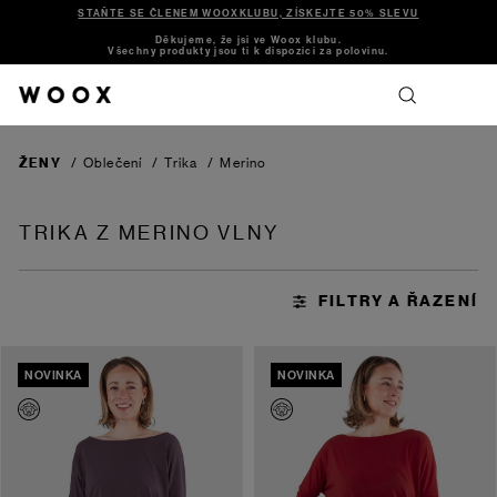
STAŇTE SE ČLENEM WOOXKLUBU, ZÍSKEJTE 50% SLEVU
Děkujeme, že jsi ve Woox klubu.
Všechny produkty jsou ti k dispozici za polovinu.
ŽENY
/
Oblečení
/
Trika
/
Merino
TRIKA Z MERINO VLNY
NOVINKA
NOVINKA