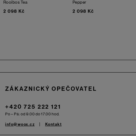
Rooibos Tea
Pepper
2 098 Kč
2 098 Kč
Zápatí
ZÁKAZNICKÝ OPEČOVATEL
+420 725 222 121
Po – Pá: od 9.00 do 17.00 hod.
info@woox.cz
Kontakt