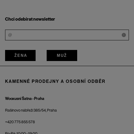
Chci odebírat newsletter
i
ŽENA
MUŽ
KAMENNÉ PRODEJNY A OSOBNÍ ODBĚR
Wooxusní Šatna - Praha
Rašínovo nábřeží 385/54, Praha
+420 775 855 578
Po-Pá: 10:00 - 19:00