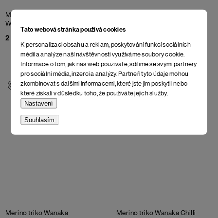
Merino triko Wanaka
Blue
Merino triko Wanaka
Wing Teal
Anthracite
Tato webová stránka používá cookies
2 098 Kč
2 098 Kč
K personalizaci obsahu a reklam, poskytování funkcí sociálních
médií a analýze naší návštěvnosti využíváme soubory cookie.
Informace o tom, jak náš web používáte, sdílíme se svými partnery
pro sociální média, inzerci a analýzy. Partneři tyto údaje mohou
zkombinovat s dalšími informacemi, které jste jim poskytli nebo
které získali v důsledku toho, že používáte jejich služby.
Nastavení
Souhlasím
Merino triko Wanaka
Merino triko Wanaka
Chilli