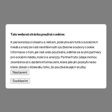
Tato webová stránka používá cookies
K personalizaci obsahu a reklam, poskytování funkcí sociálních
médií a analýze naší návštěvnosti využíváme soubory cookie.
Informace o tom, jak náš web používáte, sdílíme se svými partnery
pro sociální média, inzerci a analýzy. Partneři tyto údaje mohou
zkombinovat s dalšími informacemi, které jste jim poskytli nebo
které získali v důsledku toho, že používáte jejich služby.
Nastavení
Souhlasím