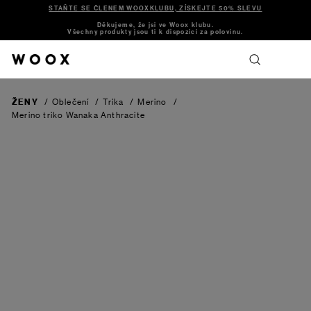
STAŇTE SE ČLENEM WOOXKLUBU, ZÍSKEJTE 50% SLEVU
Děkujeme, že jsi ve Woox klubu.
Všechny produkty jsou ti k dispozici za polovinu.
ŽENY
/
Oblečení
/
Trika
/
Merino
/
Merino triko Wanaka
Anthracite