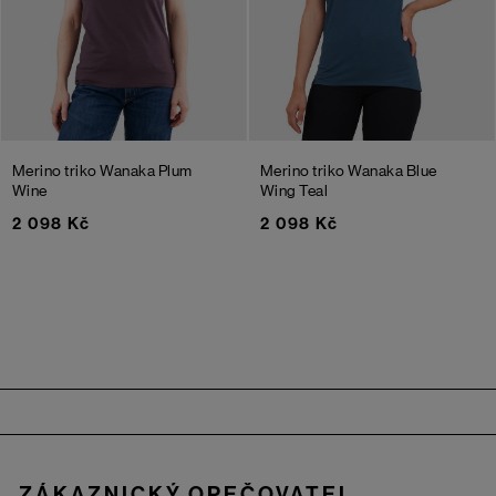
Merino triko Wanaka
Plum
Merino triko Wanaka
Blue
Wine
Wing Teal
2 098 Kč
2 098 Kč
Zápatí
ZÁKAZNICKÝ OPEČOVATEL