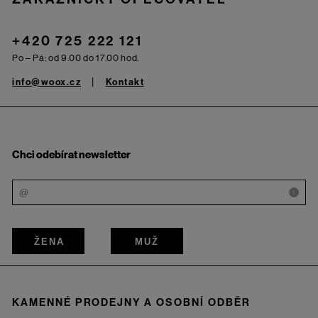
+420 725 222 121
Po – Pá: od 9.00 do 17.00 hod.
info@woox.cz
Kontakt
Chci odebírat newsletter
i
ŽENA
MUŽ
KAMENNÉ PRODEJNY A OSOBNÍ ODBĚR