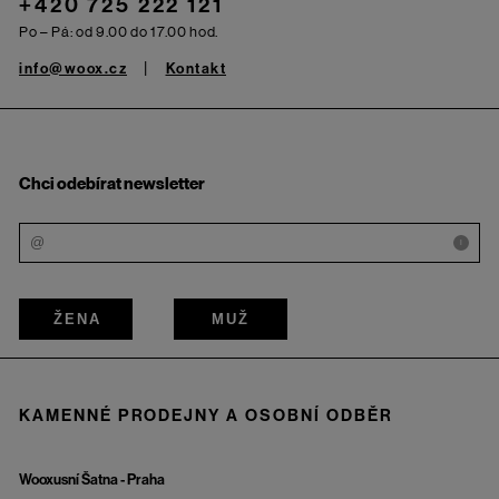
+420 725 222 121
Po – Pá: od 9.00 do 17.00 hod.
info@woox.cz
Kontakt
Chci odebírat newsletter
i
ŽENA
MUŽ
KAMENNÉ PRODEJNY A OSOBNÍ ODBĚR
Wooxusní Šatna - Praha