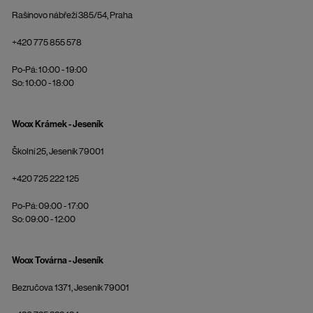
Rašínovo nábřeží 385/54, Praha
+420 775 855 578
Po-Pá: 10:00 - 19:00
So: 10:00 - 18:00
Woox Krámek - Jeseník
Školní 25, Jeseník 79001
+420 725 222 125
Po-Pá: 09:00 - 17:00
So: 09:00 - 12:00
Woox Továrna - Jeseník
Bezručova 1371, Jeseník 79001