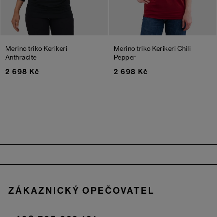
Merino triko Kerikeri
Merino triko Kerikeri
Chili
Anthracite
Pepper
2 698 Kč
2 698 Kč
Zápatí
ZÁKAZNICKÝ OPEČOVATEL