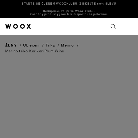
STAŇTE SE ČLENEM WOOXKLUBU, ZÍSKEJTE 50% SLEVU
Děkujeme, že jsi ve Woox klubu.
Všechny produkty jsou ti k dispozici za polovinu.
ŽENY
/
Oblečení
/
Trika
/
Merino
/
Merino triko Kerikeri
Plum Wine