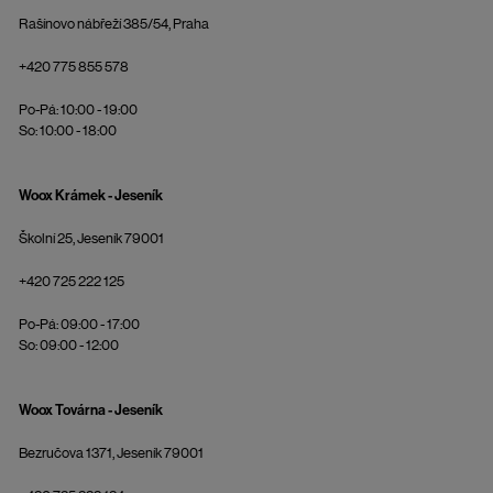
Rašínovo nábřeží 385/54, Praha
+420 775 855 578
Po-Pá: 10:00 - 19:00
So: 10:00 - 18:00
Woox Krámek - Jeseník
Školní 25, Jeseník 79001
+420 725 222 125
Po-Pá: 09:00 - 17:00
So: 09:00 - 12:00
Woox Továrna - Jeseník
Bezručova 1371, Jeseník 79001