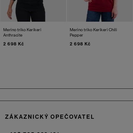
Merino triko Kerikeri
Merino triko Kerikeri
Chili
Anthracite
Pepper
2 698 Kč
2 698 Kč
Zápatí
ZÁKAZNICKÝ OPEČOVATEL