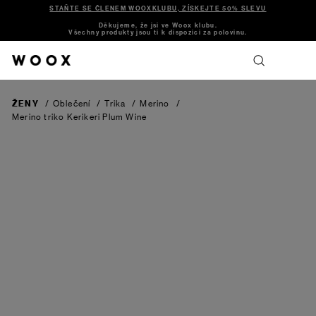
STAŇTE SE ČLENEM WOOXKLUBU, ZÍSKEJTE 50% SLEVU
Děkujeme, že jsi ve Woox klubu.
Všechny produkty jsou ti k dispozici za polovinu.
ŽENY
/
Oblečení
/
Trika
/
Merino
/
Merino triko Kerikeri
Plum Wine