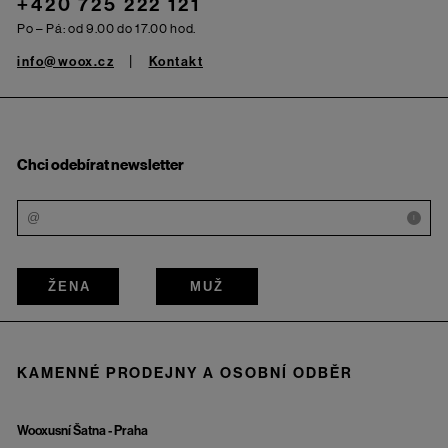
+420 725 222 121
Po – Pá: od 9.00 do 17.00 hod.
info@woox.cz
Kontakt
Chci odebírat newsletter
i
ŽENA
MUŽ
KAMENNÉ PRODEJNY A OSOBNÍ ODBĚR
Wooxusní Šatna - Praha