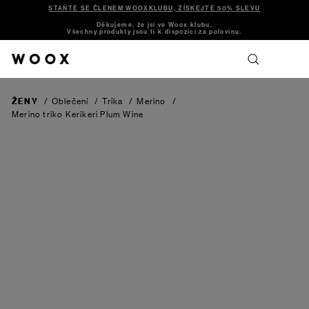
STAŇTE SE ČLENEM WOOXKLUBU, ZÍSKEJTE 50% SLEVU
Děkujeme, že jsi ve Woox klubu.
Všechny produkty jsou ti k dispozici za polovinu.
ŽENY
/
Oblečení
/
Trika
/
Merino
/
Merino triko Kerikeri
Plum Wine