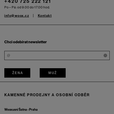
+420 725 222 121
Po – Pá: od 9.00 do 17.00 hod.
info@woox.cz
Kontakt
Chci odebírat newsletter
i
ŽENA
MUŽ
KAMENNÉ PRODEJNY A OSOBNÍ ODBĚR
Wooxusní Šatna - Praha