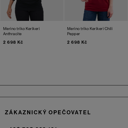
Merino triko Kerikeri
Merino triko Kerikeri
Chili
Anthracite
Pepper
2 698 Kč
2 698 Kč
Zápatí
ZÁKAZNICKÝ OPEČOVATEL