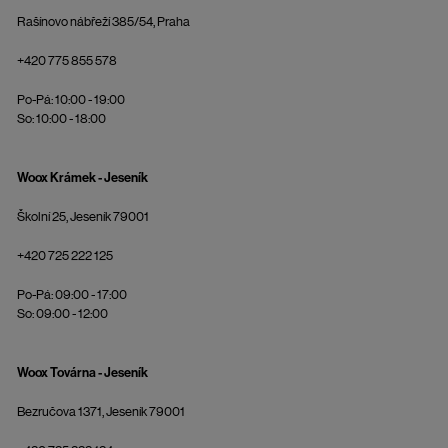
Rašínovo nábřeží 385/54, Praha
+420 775 855 578
Po-Pá: 10:00 - 19:00
So: 10:00 - 18:00
Woox Krámek - Jeseník
Školní 25, Jeseník 79001
+420 725 222 125
Po-Pá: 09:00 - 17:00
So: 09:00 - 12:00
Woox Továrna - Jeseník
Bezručova 1371, Jeseník 79001