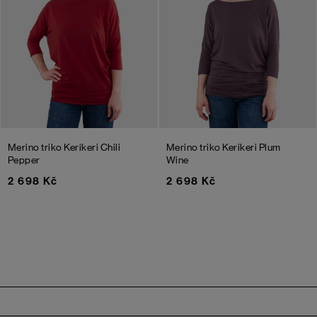
Merino triko Kerikeri
Chili
Merino triko Kerikeri
Plum
Pepper
Wine
2 698 Kč
2 698 Kč
Zápatí