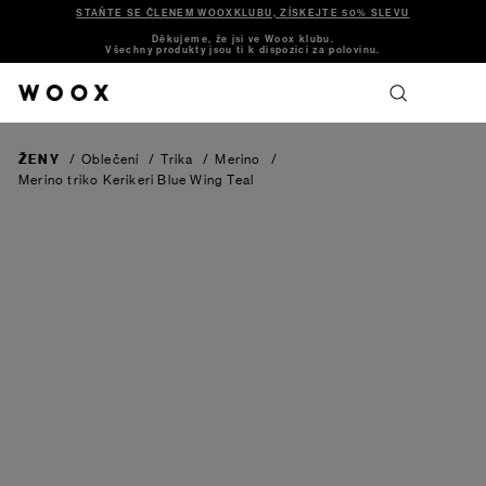
STAŇTE SE ČLENEM WOOXKLUBU, ZÍSKEJTE 50% SLEVU
Děkujeme, že jsi ve Woox klubu.
Všechny produkty jsou ti k dispozici za polovinu.
ŽENY
/
Oblečení
/
Trika
/
Merino
/
Merino triko Kerikeri
Blue Wing Teal