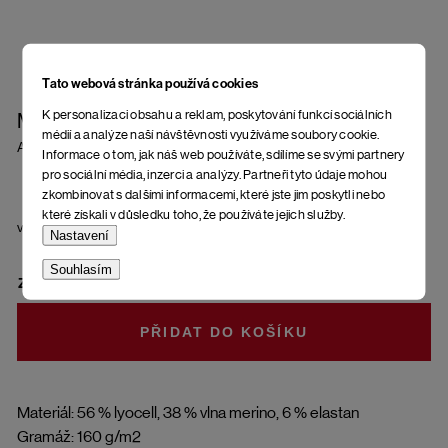
Tato webová stránka používá cookies
K personalizaci obsahu a reklam, poskytování funkcí sociálních
Merino triko Kerikeri
médií a analýze naší návštěvnosti využíváme soubory cookie.
Anthracite
Informace o tom, jak náš web používáte, sdílíme se svými partnery
pro sociální média, inzerci a analýzy. Partneři tyto údaje mohou
zkombinovat s dalšími informacemi, které jste jim poskytli nebo
které získali v důsledku toho, že používáte jejich služby.
velikost
Nastavení
Souhlasím
ZVOLTE VARIANTU
DO KOŠÍKU
Materiál: 56 % lyocell, 38 % vlna merino, 6 % elastan
Gramáž: 160 g/m2