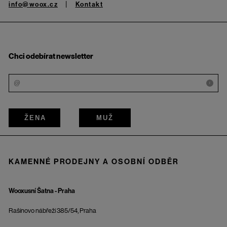
info@woox.cz
Kontakt
Chci odebírat newsletter
i
ŽENA
MUŽ
KAMENNÉ PRODEJNY A OSOBNÍ ODBĚR
Wooxusní Šatna - Praha
Rašínovo nábřeží 385/54, Praha