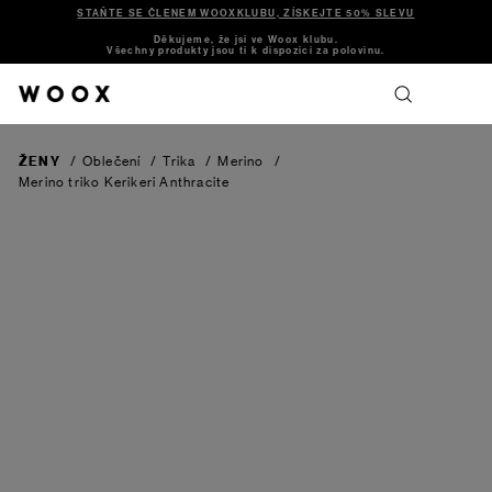
STAŇTE SE ČLENEM WOOXKLUBU, ZÍSKEJTE 50% SLEVU
Děkujeme, že jsi ve Woox klubu.
Všechny produkty jsou ti k dispozici za polovinu.
ŽENY
/
Oblečení
/
Trika
/
Merino
/
Merino triko Kerikeri
Anthracite