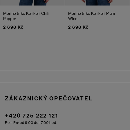
Merino triko Kerikeri
Chili
Merino triko Kerikeri
Plum
Pepper
Wine
2 698 Kč
2 698 Kč
Zápatí
ZÁKAZNICKÝ OPEČOVATEL
+420 725 222 121
Po – Pá: od 9.00 do 17.00 hod.