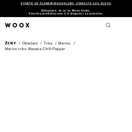
STAŇTE SE ČLENEM WOOXKLUBU, ZÍSKEJTE 50% SLEVU
Děkujeme, že jsi ve Woox klubu.
Všechny produkty jsou ti k dispozici za polovinu.
ŽENY
/
Oblečení
/
Trika
/
Merino
/
Merino triko Wanaka
Chilli Pepper