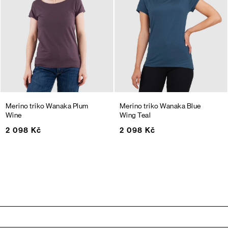
Merino triko Wanaka
Plum
Merino triko Wanaka
Blue
Wine
Wing Teal
2 098 Kč
2 098 Kč
Zápatí