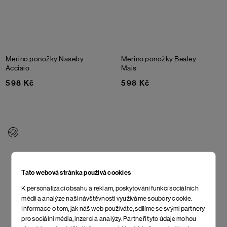
Merino ponožky Naseby
Merino ponožky Bealey
Acciaio
Mais
598 Kč
598 Kč
Tato webová stránka používá cookies
K personalizaci obsahu a reklam, poskytování funkcí sociálních
médií a analýze naší návštěvnosti využíváme soubory cookie.
Informace o tom, jak náš web používáte, sdílíme se svými partnery
pro sociální média, inzerci a analýzy. Partneři tyto údaje mohou