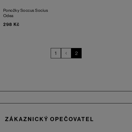
Ponožky Soccus Socius
Odea
298 Kč
1
2
Zápatí
ZÁKAZNICKÝ OPEČOVATEL