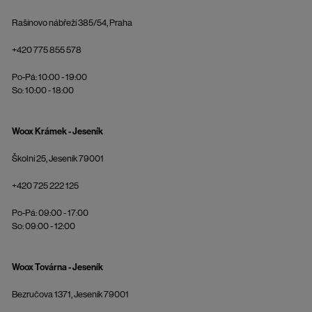
Rašínovo nábřeží 385/54, Praha
+420 775 855 578
Po-Pá: 10:00 - 19:00
So: 10:00 - 18:00
Woox Krámek - Jeseník
Školní 25, Jeseník 79001
+420 725 222 125
Po-Pá: 09:00 - 17:00
So: 09:00 - 12:00
Woox Továrna - Jeseník
Bezručova 1371, Jeseník 79001