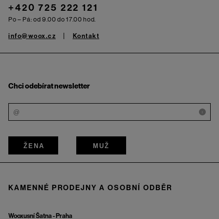
+420 725 222 121
Po – Pá: od 9.00 do 17.00 hod.
info@woox.cz
Kontakt
Chci odebírat newsletter
i
ŽENA
MUŽ
KAMENNÉ PRODEJNY A OSOBNÍ ODBĚR
Wooxusní Šatna - Praha