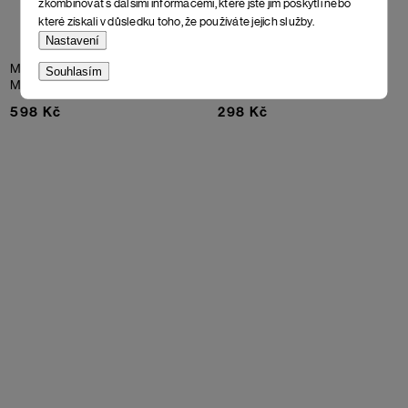
zkombinovat s dalšími informacemi, které jste jim poskytli nebo
které získali v důsledku toho, že používáte jejich služby.
Nastavení
Merino ponožky Twizel
Ponožky Soccus Cuniculus
Souhlasím
Mais
Narcissus
598 Kč
298 Kč