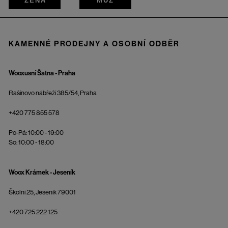
ŽENA
MUŽ
KAMENNÉ PRODEJNY A OSOBNÍ ODBĚR
Wooxusní Šatna - Praha
Rašínovo nábřeží 385/54, Praha
+420 775 855 578
Po-Pá: 10:00 - 19:00
So: 10:00 - 18:00
Woox Krámek - Jeseník
Školní 25, Jeseník 79001
+420 725 222 125