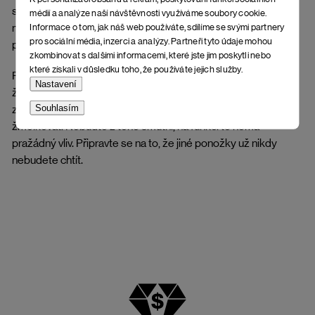
samočisticí a nezapáchá ani po delším nošení. 16-18%
médií a analýze naší návštěvnosti využíváme soubory cookie.
nasákavost - vlhkost je odváděna dovnitř vlákna, takže
Informace o tom, jak náš web používáte, sdílíme se svými partnery
pro sociální média, inzerci a analýzy. Partneři tyto údaje mohou
ponožka hřeje, i když není suchá.
zkombinovat s dalšími informacemi, které jste jim poskytli nebo
které získali v důsledku toho, že používáte jejich služby.
Perte na 30 °C v pracím prostředku na vlnu (bez aviváže),
Nastavení
ždímejte na nízké otáčky, sušte na povětří, sušičky výrazně
Souhlasím
zkracují životnost produktů z merina. Merino vlna má tendenci
žmolkovat. Nebuďte z toho smutní, na funkci to nemá
pražádný vliv. Připravte se na to, že jiné ponožky už nikdy
nebudete chtít.