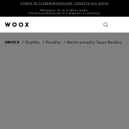
STAŇTE SE ČLENEM WOOXKLUBU, ZÍSKEJTE 50% SLEVU
Děkujeme, že jsi ve Woox klubu.
Všechny produkty jsou ti k dispozici za polovinu.
UNISEX
/
Doplňky
/
Ponožky
/
Merino ponožky Taupo
Basilico