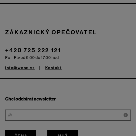
Zápatí
ZÁKAZNICKÝ OPEČOVATEL
+420 725 222 121
Po – Pá: od 9.00 do 17.00 hod.
info@woox.cz
Kontakt
Chci odebírat newsletter
i