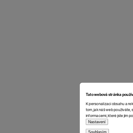
Tato webová stránka použí
K personalizaci obsahu a rek
tom, jak náš web používáte, s
informacemi, které jste jim po
Nastavení
Souhlasím