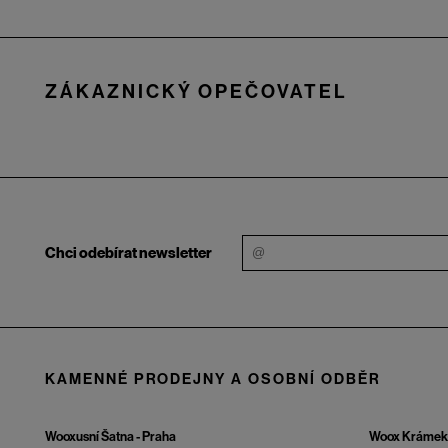
Zápatí
ZÁKAZNICKÝ OPEČOVATEL
Chci odebírat newsletter
KAMENNÉ PRODEJNY A OSOBNÍ ODBĚR
Wooxusní Šatna - Praha
Woox Krámek 