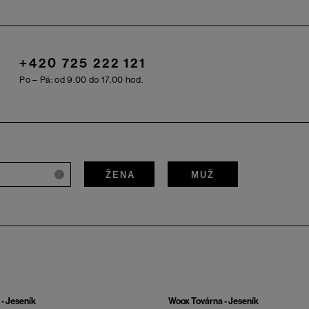
+420 725 222 121
Po – Pá: od 9.00 do 17.00 hod.
ŽENA
MUŽ
i
- Jeseník
Woox Továrna - Jeseník