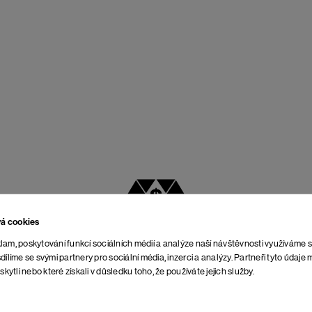
vá cookies
NEJLEPŠÍ POMĚR
lam, poskytování funkcí sociálních médií a analýze naší návštěvnosti využíváme 
CENY A KVALITY
dílíme se svými partnery pro sociální média, inzerci a analýzy. Partneři tyto údaj
skytli nebo které získali v důsledku toho, že používáte jejich služby.