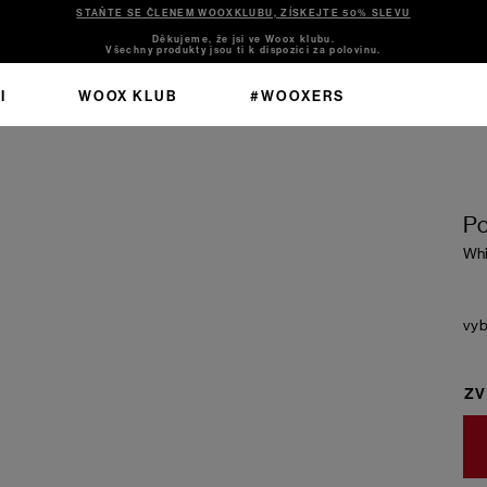
STAŇTE SE ČLENEM WOOXKLUBU, ZÍSKEJTE 50% SLEVU
Děkujeme, že jsi ve Woox klubu.
Všechny produkty jsou ti k dispozici za polovinu.
I
WOOX KLUB
#WOOXERS
Po
Whi
ZV