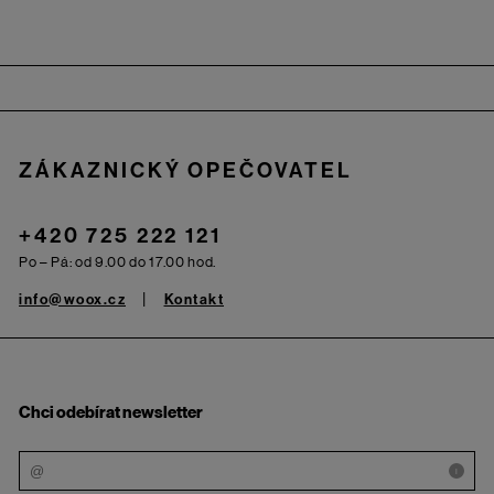
Zápatí
ZÁKAZNICKÝ OPEČOVATEL
+420 725 222 121
Po – Pá: od 9.00 do 17.00 hod.
info@woox.cz
Kontakt
Chci odebírat newsletter
i