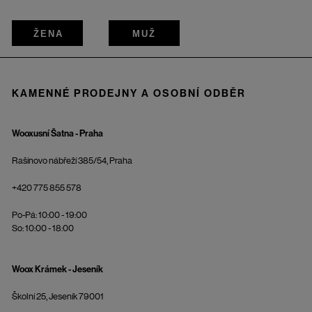
ŽENA
MUŽ
KAMENNÉ PRODEJNY A OSOBNÍ ODBĚR
Wooxusní Šatna - Praha
Rašínovo nábřeží 385/54, Praha
+420 775 855 578
Po-Pá: 10:00 - 19:00
So: 10:00 - 18:00
Woox Krámek - Jeseník
Školní 25, Jeseník 79001