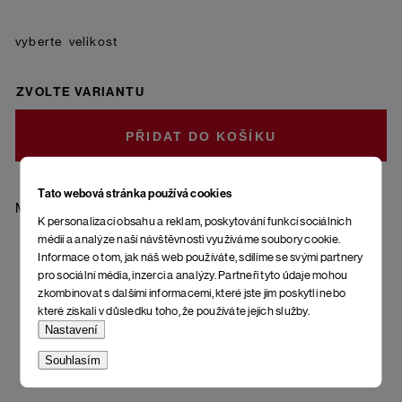
velikost
ZVOLTE VARIANTU
DO KOŠÍKU
Tato webová stránka používá cookies
Materiál: 85 % bavlna - česaná, 10 % polyamid, 5 % elastan
K personalizaci obsahu a reklam, poskytování funkcí sociálních
médií a analýze naší návštěvnosti využíváme soubory cookie.
Informace o tom, jak náš web používáte, sdílíme se svými partnery
pro sociální média, inzerci a analýzy. Partneři tyto údaje mohou
zkombinovat s dalšími informacemi, které jste jim poskytli nebo
které získali v důsledku toho, že používáte jejich služby.
Nastavení
Souhlasím