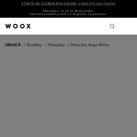
STAŇTE SE ČLENEM WOOXKLUBU, ZÍSKEJTE 50% SLEVU
Děkujeme, že jsi ve Woox klubu.
Všechny produkty jsou ti k dispozici za polovinu.
UNISEX
/
Doplňky
/
Ponožky
/
Ponožky Argo
White