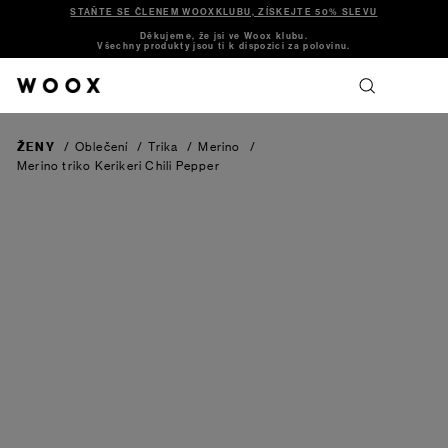
STAŇTE SE ČLENEM WOOXKLUBU, ZÍSKEJTE 50% SLEVU
Děkujeme, že jsi ve Woox klubu.
Všechny produkty jsou ti k dispozici za polovinu.
ŽENY
/
Oblečení
/
Trika
/
Merino
/
Merino triko Kerikeri
Chili Pepper