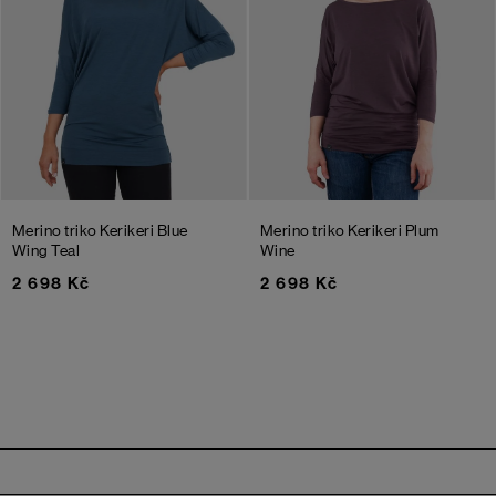
Merino triko Kerikeri
Blue
Merino triko Kerikeri
Plum
Wing Teal
Wine
2 698 Kč
2 698 Kč
Zápatí