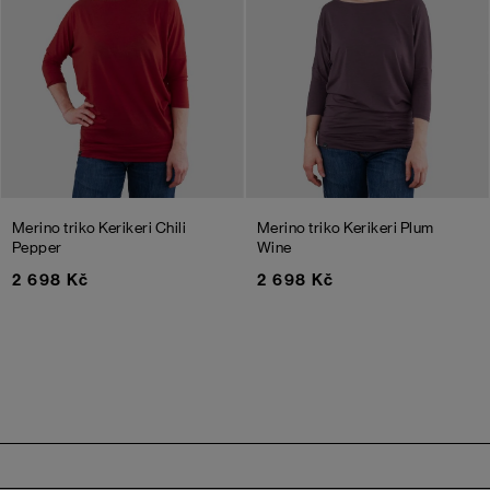
Merino triko Kerikeri
Chili
Merino triko Kerikeri
Plum
Pepper
Wine
2 698 Kč
2 698 Kč
Zápatí