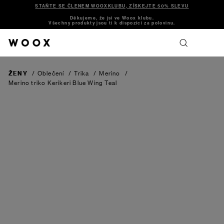
STAŇTE SE ČLENEM WOOXKLUBU, ZÍSKEJTE 50% SLEVU
Děkujeme, že jsi ve Woox klubu.
Všechny produkty jsou ti k dispozici za polovinu.
ŽENY
/
Oblečení
/
Trika
/
Merino
/
Merino triko Kerikeri
Blue Wing Teal