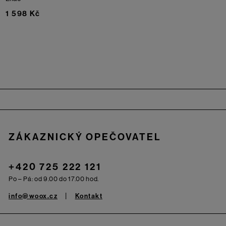
1 598 Kč
Zápatí
ZÁKAZNICKÝ OPEČOVATEL
+420 725 222 121
Po – Pá: od 9.00 do 17.00 hod.
info@woox.cz
Kontakt