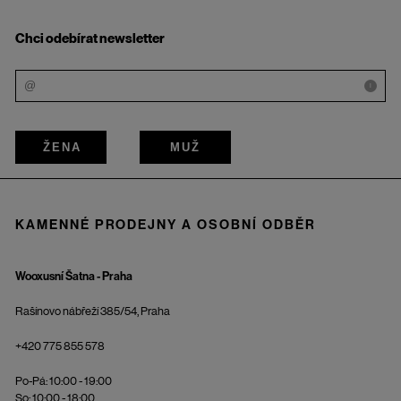
Chci odebírat newsletter
i
ŽENA
MUŽ
KAMENNÉ PRODEJNY A OSOBNÍ ODBĚR
Wooxusní Šatna - Praha
Rašínovo nábřeží 385/54, Praha
+420 775 855 578
Po-Pá: 10:00 - 19:00
So: 10:00 - 18:00