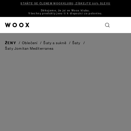
STAŇTE SE ČLENEM WOOXKLUBU, ZÍSKEJTE 50% SLEVU
Děkujeme, že jsi ve Woox klubu.
Všechny produkty jsou ti k dispozici za polovinu.
ŽENY
/
Oblečení
/
Šaty a sukně
/
Šaty
/
Šaty Jomitan
Mediterranea