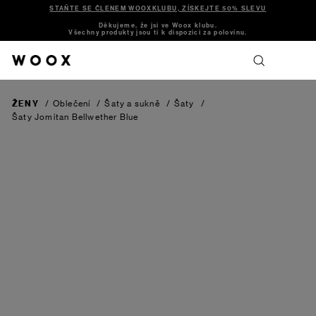
STAŇTE SE ČLENEM WOOXKLUBU, ZÍSKEJTE 50% SLEVU
Děkujeme, že jsi ve Woox klubu.
Všechny produkty jsou ti k dispozici za polovinu.
ŽENY
/
Oblečení
/
Šaty a sukně
/
Šaty
/
Šaty Jomitan
Bellwether Blue