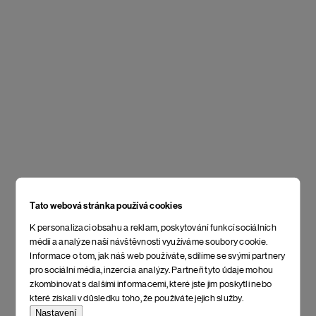
Tato webová stránka používá cookies
K personalizaci obsahu a reklam, poskytování funkcí sociálních
médií a analýze naší návštěvnosti využíváme soubory cookie.
Informace o tom, jak náš web používáte, sdílíme se svými partnery
pro sociální média, inzerci a analýzy. Partneři tyto údaje mohou
zkombinovat s dalšími informacemi, které jste jim poskytli nebo
které získali v důsledku toho, že používáte jejich služby.
Nastavení