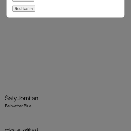
Souhlasím
Šaty Jomitan
Bellwether Blue
velikost