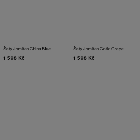
Šaty Jomitan
China Blue
Šaty Jomitan
Gotic Grape
1 598 Kč
1 598 Kč