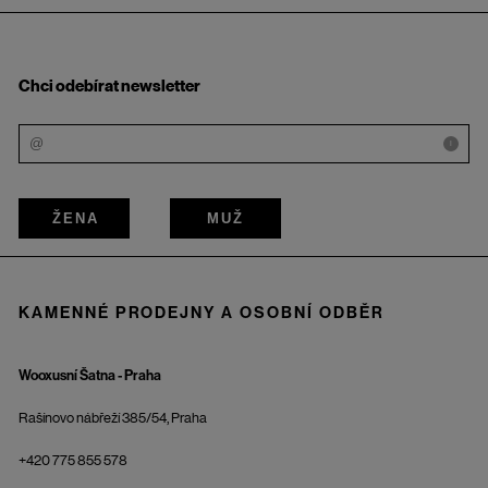
Chci odebírat newsletter
i
ŽENA
MUŽ
KAMENNÉ PRODEJNY A OSOBNÍ ODBĚR
Wooxusní Šatna - Praha
Rašínovo nábřeží 385/54, Praha
+420 775 855 578