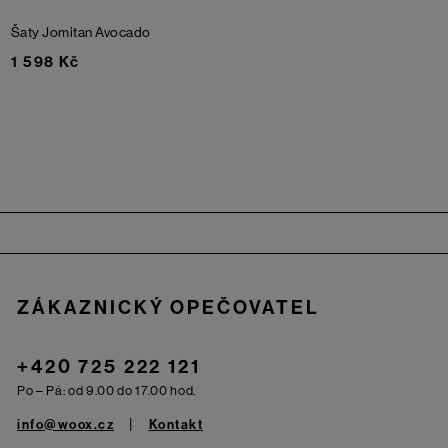
Šaty Jomitan
Avocado
1 598 Kč
Zápatí
ZÁKAZNICKÝ OPEČOVATEL
+420 725 222 121
Po – Pá: od 9.00 do 17.00 hod.
info@woox.cz
Kontakt