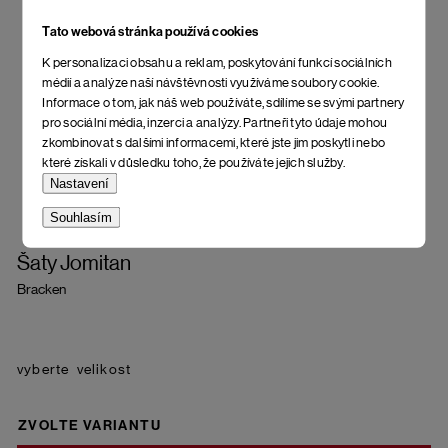
Tato webová stránka používá cookies
K personalizaci obsahu a reklam, poskytování funkcí sociálních
médií a analýze naší návštěvnosti využíváme soubory cookie.
Informace o tom, jak náš web používáte, sdílíme se svými partnery
pro sociální média, inzerci a analýzy. Partneři tyto údaje mohou
zkombinovat s dalšími informacemi, které jste jim poskytli nebo
které získali v důsledku toho, že používáte jejich služby.
Nastavení
Souhlasím
Šaty Jomitan
Bracken
velikost
ZVOLTE VARIANTU