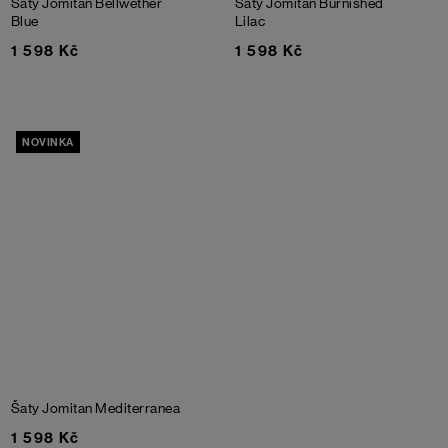
Šaty Jomitan
Bellwether
Šaty Jomitan
Burnished
Blue
Lilac
1 598 Kč
1 598 Kč
NOVINKA
Šaty Jomitan
Mediterranea
1 598 Kč