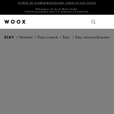
STAŇTE SE ČLENEM WOOXKLUBU, ZÍSKEJTE 50% SLEVU
Děkujeme, že jsi ve Woox klubu.
Všechny produkty jsou ti k dispozici za polovinu.
ŽENY
/
Oblečení
/
Šaty a sukně
/
Šaty
/
Šaty Jomitan
Bracken