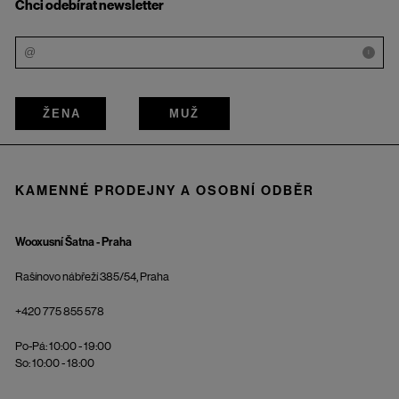
Chci odebírat newsletter
i
ŽENA
MUŽ
KAMENNÉ PRODEJNY A OSOBNÍ ODBĚR
Wooxusní Šatna - Praha
Rašínovo nábřeží 385/54, Praha
+420 775 855 578
Po-Pá: 10:00 - 19:00
So: 10:00 - 18:00