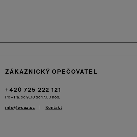
Zápatí
ZÁKAZNICKÝ OPEČOVATEL
+420 725 222 121
Po – Pá: od 9.00 do 17.00 hod.
info@woox.cz
Kontakt