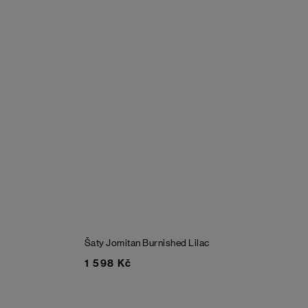
Šaty Jomitan
Burnished Lilac
1 598 Kč