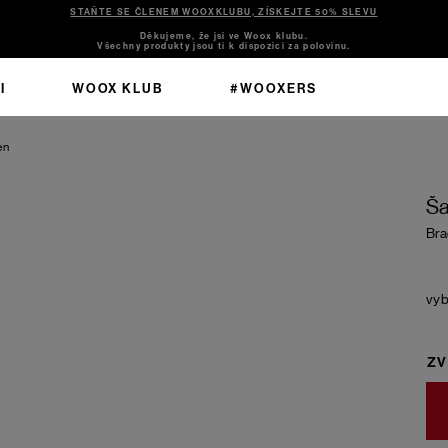
STAŇTE SE ČLENEM WOOXKLUBU, ZÍSKEJTE 50% SLEVU
Děkujeme, že jsi ve Woox klubu.
Všechny produkty jsou ti k dispozici za polovinu.
I
WOOX KLUB
#WOOXERS
en
Ša
Bra
ZV