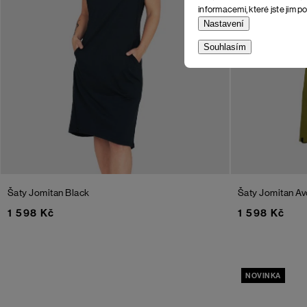
informacemi, které jste jim po
Nastavení
Souhlasím
Šaty Jomitan
Black
Šaty Jomitan
Av
1 598 Kč
1 598 Kč
NOVINKA