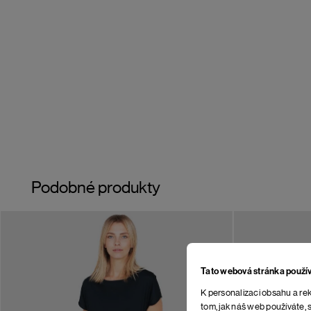
Podobné produkty
Tato webová stránka použí
K personalizaci obsahu a rek
tom, jak náš web používáte, s