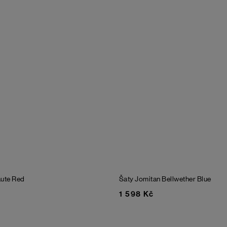
ute Red
Šaty Jomitan
Bellwether Blue
1 598 Kč