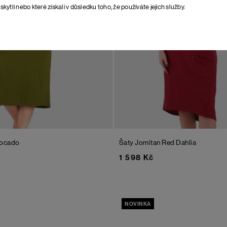
skytli nebo které získali v důsledku toho, že používáte jejich služby.
ocado
Šaty Jomitan
Red Dahlia
1 598 Kč
NOVINKA