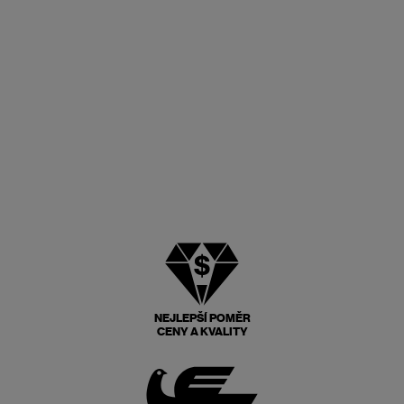
NEJLEPŠÍ POMĚR
CENY A KVALITY