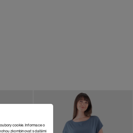
soubory cookie. Informace o
e mohou zkombinovat s dalšími