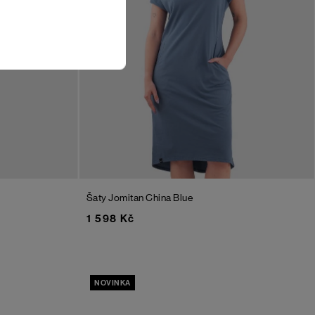
Šaty Jomitan
China Blue
1 598 Kč
NOVINKA