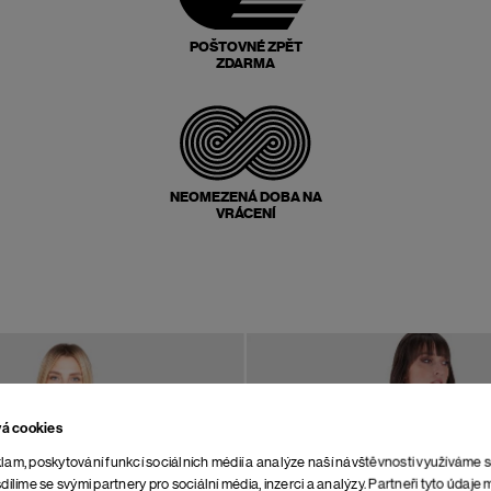
POŠTOVNÉ ZPĚT
ZDARMA
NEOMEZENÁ DOBA NA
VRÁCENÍ
vá cookies
lam, poskytování funkcí sociálních médií a analýze naší návštěvnosti využíváme 
dílíme se svými partnery pro sociální média, inzerci a analýzy. Partneři tyto údaj