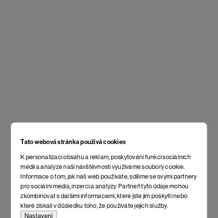
Tato webová stránka používá cookies
K personalizaci obsahu a reklam, poskytování funkcí sociálních
médií a analýze naší návštěvnosti využíváme soubory cookie.
Informace o tom, jak náš web používáte, sdílíme se svými partnery
pro sociální média, inzerci a analýzy. Partneři tyto údaje mohou
zkombinovat s dalšími informacemi, které jste jim poskytli nebo
které získali v důsledku toho, že používáte jejich služby.
Nastavení