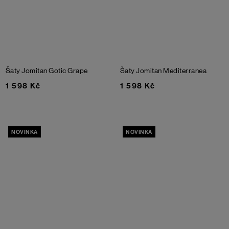
Šaty Jomitan
Gotic Grape
Šaty Jomitan
Mediterranea
1 598 Kč
1 598 Kč
NOVINKA
NOVINKA