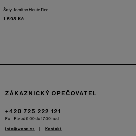
Šaty Jomitan
Haute Red
1 598 Kč
Zápatí
ZÁKAZNICKÝ OPEČOVATEL
+420 725 222 121
Po – Pá: od 9.00 do 17.00 hod.
info@woox.cz
Kontakt