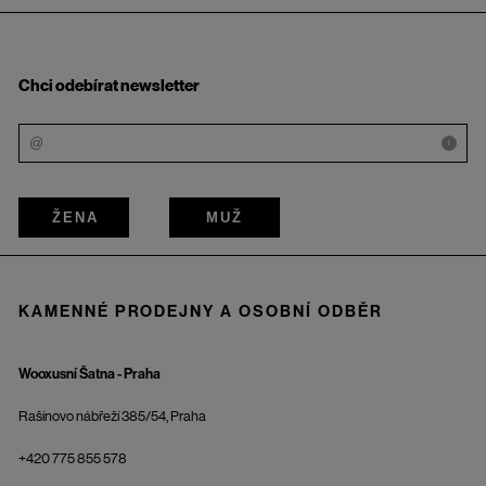
Chci odebírat newsletter
i
ŽENA
MUŽ
KAMENNÉ PRODEJNY A OSOBNÍ ODBĚR
Wooxusní Šatna - Praha
Rašínovo nábřeží 385/54, Praha
+420 775 855 578