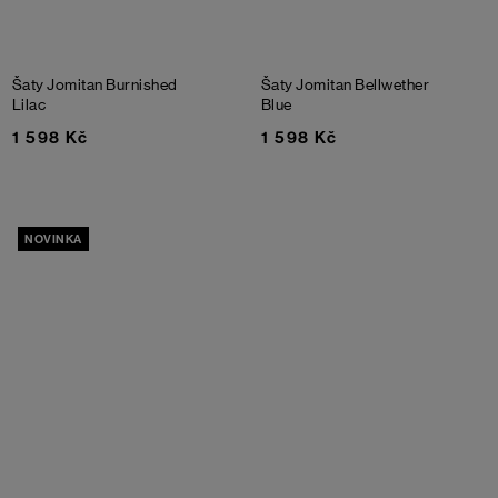
Šaty Jomitan
Burnished
Šaty Jomitan
Bellwether
Lilac
Blue
1 598 Kč
1 598 Kč
NOVINKA