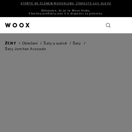
STAŇTE SE ČLENEM WOOXKLUBU, ZÍSKEJTE 50% SLEVU
Děkujeme, že jsi ve Woox klubu.
Všechny produkty jsou ti k dispozici za polovinu.
ŽENY
/
Oblečení
/
Šaty a sukně
/
Šaty
/
Šaty Jomitan
Avocado