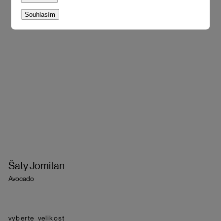
Souhlasím
Šaty Jomitan
Avocado
velikost