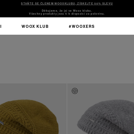
STAŇTE SE ČLENEM WOOXKLUBU, ZÍSKEJTE 50% SLEVU
Děkujeme, že jsi ve Woox klubu.
Všechny produkty jsou ti k dispozici za polovinu.
I
WOOX KLUB
#WOOXERS