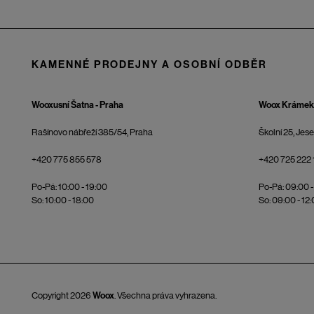
KAMENNÉ PRODEJNY A OSOBNÍ ODBĚR
Wooxusní Šatna - Praha
Woox Krámek 
Rašínovo nábřeží 385/54, Praha
Školní 25, Jes
+420 775 855 578
+420 725 222 
Po-Pá: 10:00 - 19:00
Po-Pá: 09:00 -
So: 10:00 - 18:00
So: 09:00 - 12
Copyright 2026
Woox
. Všechna práva vyhrazena.