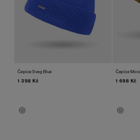
Čepice Sveg
Blue
Čepice Mor
1 398 Kč
1 698 Kč