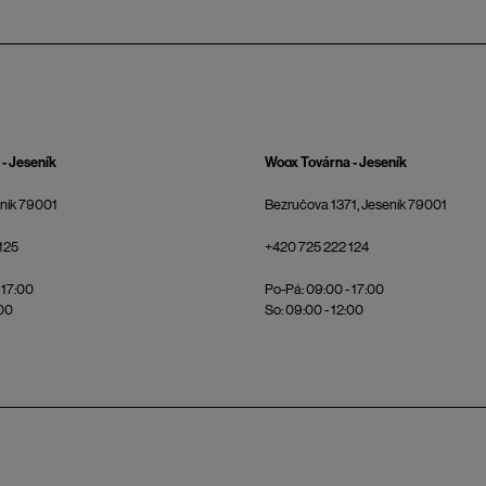
- Jeseník
Woox Továrna - Jeseník
eník 79001
Bezručova 1371, Jeseník 79001
125
+420 725 222 124
 17:00
Po-Pá: 09:00 - 17:00
:00
So: 09:00 - 12:00