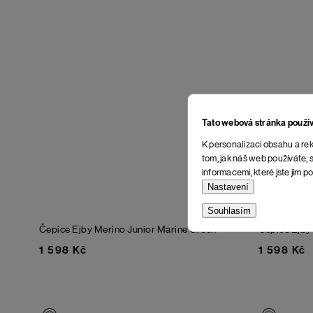
Tato webová stránka použí
K personalizaci obsahu a rek
tom, jak náš web používáte, s
informacemi, které jste jim po
Nastavení
Souhlasím
Čepice Ejby Merino Junior
Marine Green
Čepice Ejby
1 598 Kč
1 598 Kč