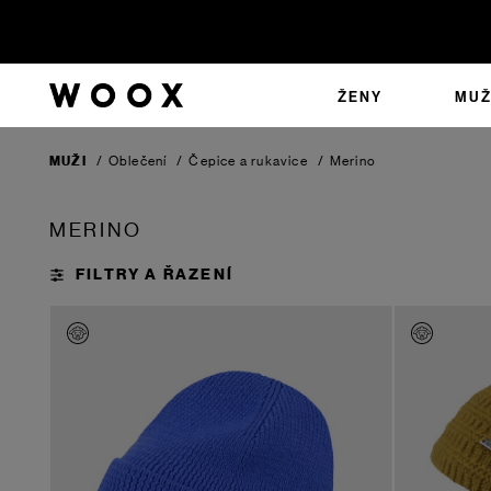
ŽENY
MUŽ
MUŽI
/
Oblečení
/
Čepice a rukavice
/
Merino
MERINO