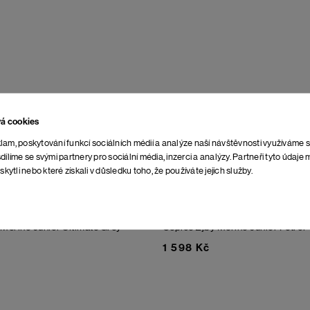
vá cookies
lam, poskytování funkcí sociálních médií a analýze naší návštěvnosti využíváme 
dílíme se svými partnery pro sociální média, inzerci a analýzy. Partneři tyto údaj
skytli nebo které získali v důsledku toho, že používáte jejich služby.
 Merino Junior
Ultimate Grey
Čepice Ejby Merino Junior
Petrol
1 598 Kč