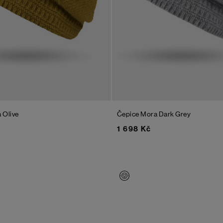
a
Olive
Čepice Mora
Dark Grey
1 698 Kč