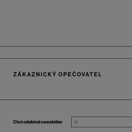
Zápatí
ZÁKAZNICKÝ OPEČOVATEL
Chci odebírat newsletter