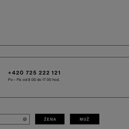
+420 725 222 121
Po – Pá: od 9.00 do 17.00 hod.
ŽENA
MUŽ
i