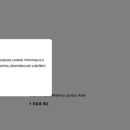
soubory cookie. Informace o
e mohou zkombinovat s dalšími
Čepice Ejby Merino Junior
Ater
1 598 Kč