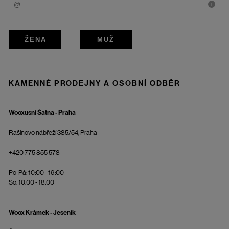
i
ŽENA
MUŽ
KAMENNÉ PRODEJNY A OSOBNÍ ODBĚR
Wooxusní Šatna - Praha
Rašínovo nábřeží 385/54, Praha
+420 775 855 578
Po-Pá: 10:00 - 19:00
So: 10:00 - 18:00
Woox Krámek - Jeseník