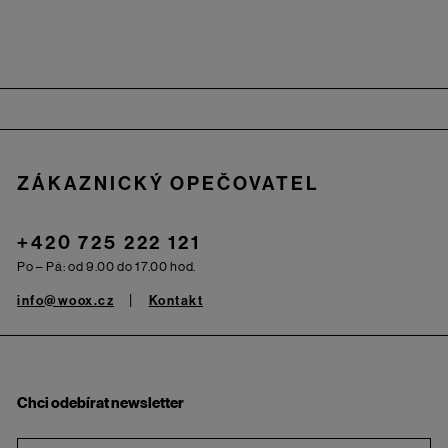
Zápatí
ZÁKAZNICKÝ OPEČOVATEL
+420 725 222 121
Po – Pá: od 9.00 do 17.00 hod.
info@woox.cz
Kontakt
Chci odebírat newsletter