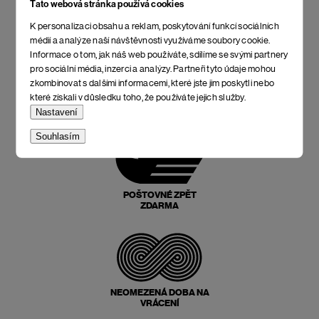
Tato webová stránka používá cookies
K personalizaci obsahu a reklam, poskytování funkcí sociálních
médií a analýze naší návštěvnosti využíváme soubory cookie.
Informace o tom, jak náš web používáte, sdílíme se svými partnery
pro sociální média, inzerci a analýzy. Partneři tyto údaje mohou
zkombinovat s dalšími informacemi, které jste jim poskytli nebo
NEJLEPŠÍ POMĚR
které získali v důsledku toho, že používáte jejich služby.
CENY A KVALITY
Nastavení
Souhlasím
POŠTOVNÉ ZPĚT
ZDARMA
NEOMEZENÁ DOBA NA
VRÁCENÍ