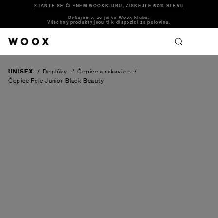
STAŇTE SE ČLENEM WOOXKLUBU, ZÍSKEJTE 50% SLEVU
Děkujeme, že jsi ve Woox klubu.
Všechny produkty jsou ti k dispozici za polovinu.
UNISEX
/
Doplňky
/
Čepice a rukavice
/
Čepice Fole Junior
Black Beauty