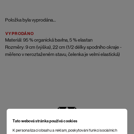
Položka byla vyprodána…
VYPRODÁNO
Materiál: 95 % organická bavlna, 5 % elastan
Rozměry: 9 cm (výška), 22 cm (1/2 délky spodního okraje -
měřeno v neroztaženém stavu, čelenka je velmi elastická)
Tato webová stránka používá cookies
K personalizaci obsahu a reklam, poskytování funkcí sociálních
NEJLEPŠÍ POMĚR