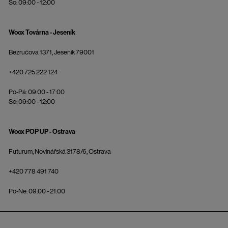
So: 09:00 - 12:00
Woox Továrna - Jeseník
Bezručova 1371, Jeseník 79001
+420 725 222 124
Po-Pá: 09:00 - 17:00
So: 09:00 - 12:00
Woox POP UP - Ostrava
Futurum, Novinářská 3178/6, Ostrava
+420 778 491 740
Po-Ne: 09:00 - 21:00