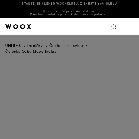
STAŇTE SE ČLENEM WOOXKLUBU, ZÍSKEJTE 50% SLEVU
Děkujeme, že jsi ve Woox klubu.
Všechny produkty jsou ti k dispozici za polovinu.
UNISEX
/
Doplňky
/
Čepice a rukavice
/
Čelenka Osby
Mood Indigo