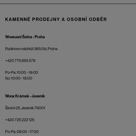
KAMENNÉ PRODEJNY A OSOBNÍ ODBĚR
Wooxusní Šatna - Praha
Rašínovo nábřeží 385/54, Praha
+420 775 855 578
Po-Pá: 10:00 - 19:00
So: 10:00 - 18:00
Woox Krámek - Jeseník
Školní 25, Jeseník 79001
+420 725 222 125
Po-Pá: 09:00 - 17:00