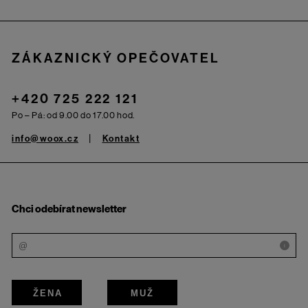
Zápatí
ZÁKAZNICKÝ OPEČOVATEL
+420 725 222 121
Po – Pá: od 9.00 do 17.00 hod.
info@woox.cz
Kontakt
Chci odebírat newsletter
i
ŽENA
MUŽ