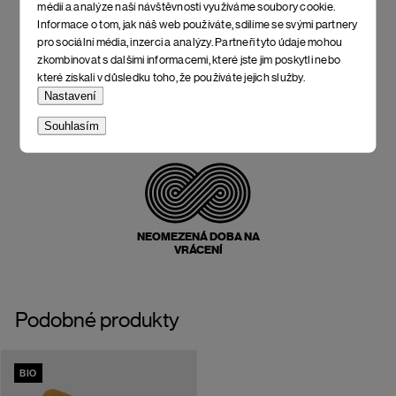
médií a analýze naší návštěvnosti využíváme soubory cookie.
CENY A KVALITY
Informace o tom, jak náš web používáte, sdílíme se svými partnery
pro sociální média, inzerci a analýzy. Partneři tyto údaje mohou
zkombinovat s dalšími informacemi, které jste jim poskytli nebo
které získali v důsledku toho, že používáte jejich služby.
Nastavení
POŠTOVNÉ ZPĚT
Souhlasím
ZDARMA
NEOMEZENÁ DOBA NA
VRÁCENÍ
Podobné produkty
BIO