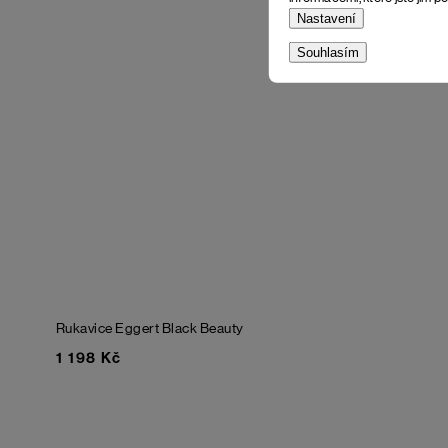
Nastavení
Souhlasím
Rukavice Eggert
Black Beauty
1 198 Kč