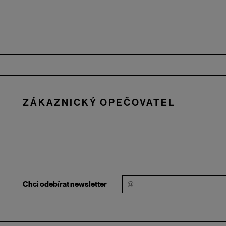
Zápatí
ZÁKAZNICKÝ OPEČOVATEL
Chci odebírat newsletter