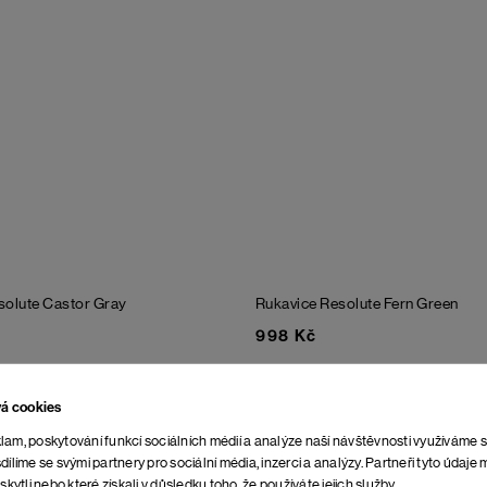
solute
Castor Gray
Rukavice Resolute
Fern Green
998 Kč
vá cookies
lam, poskytování funkcí sociálních médií a analýze naší návštěvnosti využíváme 
dílíme se svými partnery pro sociální média, inzerci a analýzy. Partneři tyto údaj
skytli nebo které získali v důsledku toho, že používáte jejich služby.