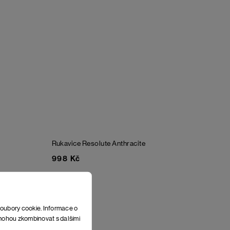
Rukavice Resolute
Anthracite
998 Kč
soubory cookie. Informace o
e mohou zkombinovat s dalšími