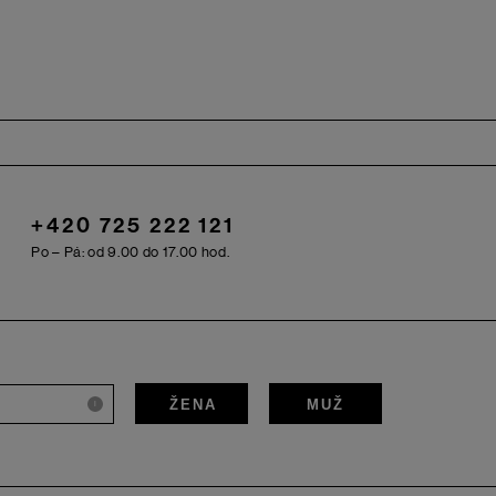
+420 725 222 121
Po – Pá: od 9.00 do 17.00 hod.
ŽENA
MUŽ
i