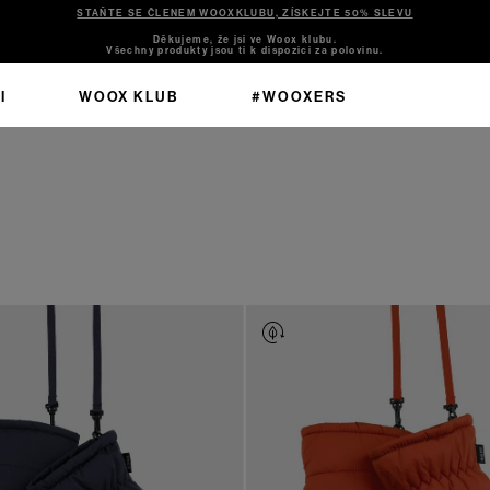
STAŇTE SE ČLENEM WOOXKLUBU, ZÍSKEJTE 50% SLEVU
Děkujeme, že jsi ve Woox klubu.
Všechny produkty jsou ti k dispozici za polovinu.
I
WOOX KLUB
#WOOXERS