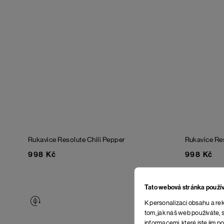
Rukavice Resolute
Chili Pepper
Rukavice Re
998 Kč
998 Kč
Tato webová stránka použí
K personalizaci obsahu a rek
tom, jak náš web používáte, s
informacemi, které jste jim po