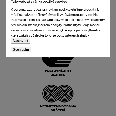
Tato webová stránka používá cookies
K personalizaci obsahu a reklam, poskytování funkcí sociálních
médií a analýze naší návštěvnosti využíváme soubory cookie.
Informace o tom, jak náš web používáte, sdílíme se svými partnery
pro sociální média, inzerci a analýzy. Partneři tyto údaje mohou
zkombinovat s dalšími informacemi, které jste jim poskytli nebo
NEJLEPŠÍ POMĚR
které získali v důsledku toho, že používáte jejich služby.
CENY A KVALITY
Nastavení
Souhlasím
POŠTOVNÉ ZPĚT
ZDARMA
NEOMEZENÁ DOBA NA
VRÁCENÍ