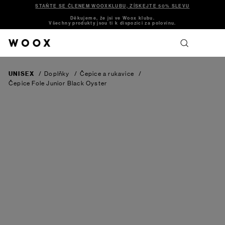
STAŇTE SE ČLENEM WOOXKLUBU, ZÍSKEJTE 50% SLEVU
Děkujeme, že jsi ve Woox klubu.
Všechny produkty jsou ti k dispozici za polovinu.
UNISEX
/
Doplňky
/
Čepice a rukavice
/
Čepice Fole Junior
Black Oyster