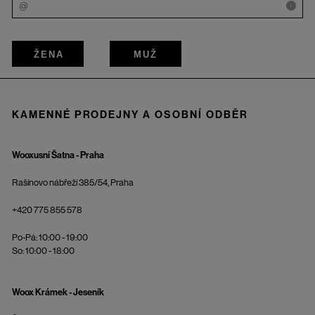
i
ŽENA
MUŽ
KAMENNÉ PRODEJNY A OSOBNÍ ODBĚR
Wooxusní Šatna - Praha
Rašínovo nábřeží 385/54, Praha
+420 775 855 578
Po-Pá: 10:00 - 19:00
So: 10:00 - 18:00
Woox Krámek - Jeseník