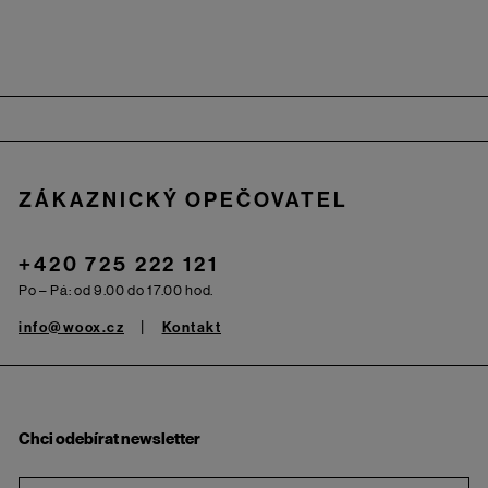
Zápatí
ZÁKAZNICKÝ OPEČOVATEL
+420 725 222 121
Po – Pá: od 9.00 do 17.00 hod.
info@woox.cz
Kontakt
Chci odebírat newsletter