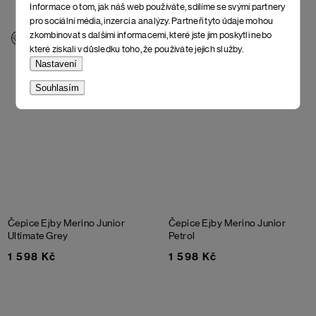
Informace o tom, jak náš web používáte, sdílíme se svými partnery
pro sociální média, inzerci a analýzy. Partneři tyto údaje mohou
zkombinovat s dalšími informacemi, které jste jim poskytli nebo
které získali v důsledku toho, že používáte jejich služby.
Nastavení
Souhlasím
Čepice Ejby Merino Junior
Čepice Ejby Merino Junior
Ultimate Grey
Petrol
1 598 Kč
1 598 Kč