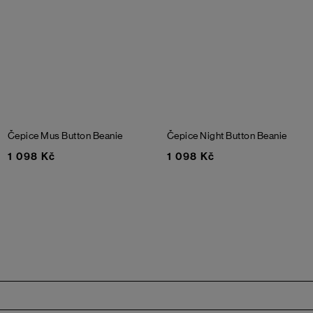
Čepice Mus Button Beanie
Čepice Night Button Beanie
1 098 Kč
1 098 Kč
Zápatí