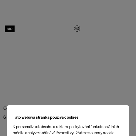
BIO
Čepice Fole
Black Beauty
Čepice Ejby Merino Junior
Marine Green
698 Kč
Tato webová stránka používá cookies
1 598 Kč
K personalizaci obsahu a reklam, poskytování funkcí sociálních
médií a analýze naší návštěvnosti využíváme soubory cookie.