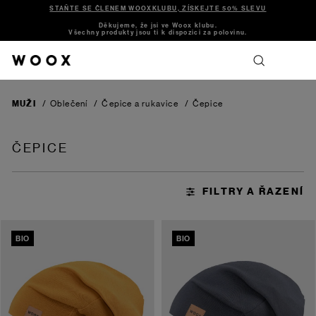
STAŇTE SE ČLENEM WOOXKLUBU, ZÍSKEJTE 50% SLEVU
Děkujeme, že jsi ve Woox klubu.
Všechny produkty jsou ti k dispozici za polovinu.
MUŽI
/
Oblečení
/
Čepice a rukavice
/
Čepice
ČEPICE
BIO
BIO