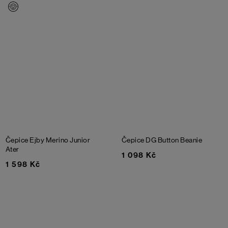
Čepice Ejby Merino Junior
Čepice DG Button Beanie
Ater
1 098 Kč
1 598 Kč