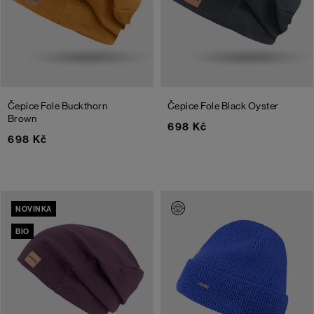
Čepice Fole
Buckthorn
Čepice Fole
Black Oyster
Brown
698 Kč
698 Kč
NOVINKA
BIO