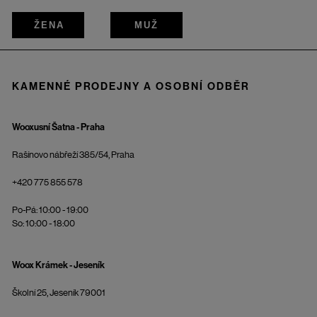
ŽENA
MUŽ
KAMENNÉ PRODEJNY A OSOBNÍ ODBĚR
Wooxusní Šatna - Praha
Rašínovo nábřeží 385/54, Praha
+420 775 855 578
Po-Pá: 10:00 - 19:00
So: 10:00 - 18:00
Woox Krámek - Jeseník
Školní 25, Jeseník 79001