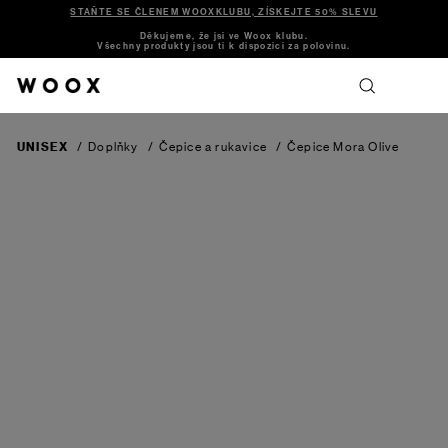
STAŇTE SE ČLENEM WOOXKLUBU, ZÍSKEJTE 50% SLEVU
Děkujeme, že jsi ve Woox klubu.
Všechny produkty jsou ti k dispozici za polovinu.
UNISEX
/
Doplňky
/
Čepice a rukavice
/
Čepice Mora
Olive