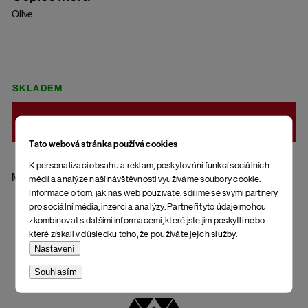
Olive
SKLADEM
DO KOŠÍKU
Tato webová stránka používá cookies
K personalizaci obsahu a reklam, poskytování funkcí sociálních
Materiál: 90 % vlna - merino, 10 % kašmír
médií a analýze naší návštěvnosti využíváme soubory cookie.
Informace o tom, jak náš web používáte, sdílíme se svými partnery
pro sociální média, inzerci a analýzy. Partneři tyto údaje mohou
zkombinovat s dalšími informacemi, které jste jim poskytli nebo
které získali v důsledku toho, že používáte jejich služby.
Nastavení
Souhlasím