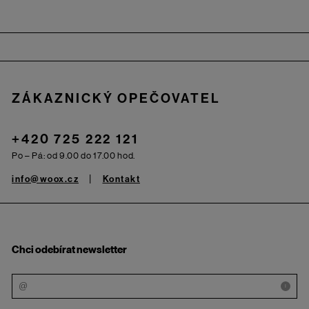
Zápatí
ZÁKAZNICKÝ OPEČOVATEL
+420 725 222 121
Po – Pá: od 9.00 do 17.00 hod.
info@woox.cz
Kontakt
Chci odebírat newsletter
i