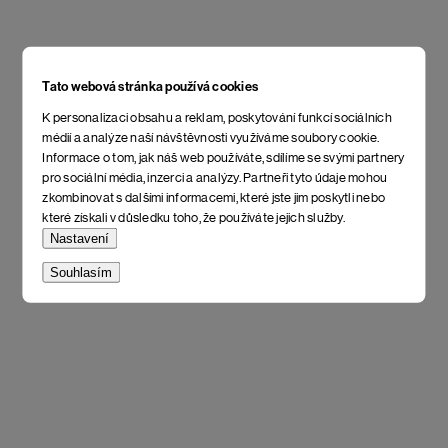
Tato webová stránka používá cookies
K personalizaci obsahu a reklam, poskytování funkcí sociálních
médií a analýze naší návštěvnosti využíváme soubory cookie.
Informace o tom, jak náš web používáte, sdílíme se svými partnery
pro sociální média, inzerci a analýzy. Partneři tyto údaje mohou
zkombinovat s dalšími informacemi, které jste jim poskytli nebo
které získali v důsledku toho, že používáte jejich služby.
Nastavení
Souhlasím