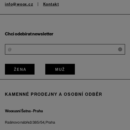
info@woox.cz
Kontakt
Chci odebírat newsletter
i
ŽENA
MUŽ
KAMENNÉ PRODEJNY A OSOBNÍ ODBĚR
Wooxusní Šatna - Praha
Rašínovo nábřeží 385/54, Praha