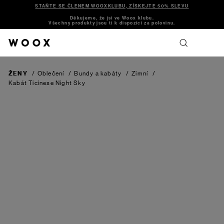
STAŇTE SE ČLENEM WOOXKLUBU, ZÍSKEJTE 50% SLEVU
Děkujeme, že jsi ve Woox klubu.
Všechny produkty jsou ti k dispozici za polovinu.
ŽENY
/
Oblečení
/
Bundy a kabáty
/
Zimní
/
Kabát Ticinese
Night Sky