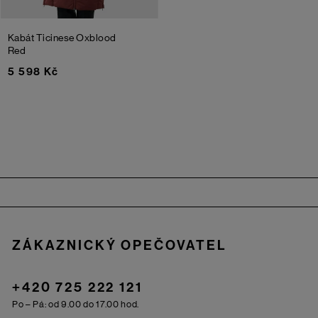
Kabát Ticinese
Oxblood
Red
5 598 Kč
Zápatí
ZÁKAZNICKÝ OPEČOVATEL
+420 725 222 121
Po – Pá: od 9.00 do 17.00 hod.