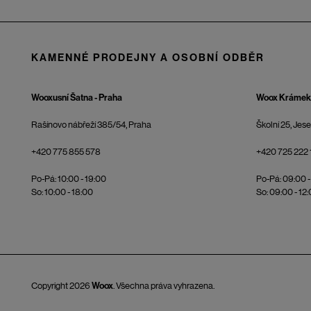
KAMENNÉ PRODEJNY A OSOBNÍ ODBĚR
Wooxusní Šatna - Praha
Woox Krámek 
Rašínovo nábřeží 385/54, Praha
Školní 25, Jes
+420 775 855 578
+420 725 222 
Po-Pá: 10:00 - 19:00
Po-Pá: 09:00 -
So: 10:00 - 18:00
So: 09:00 - 12
Copyright 2026
Woox
. Všechna práva vyhrazena.