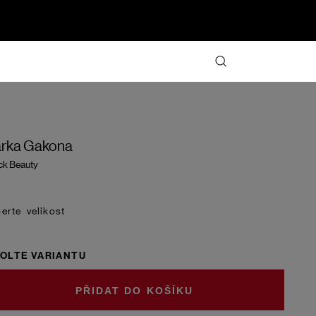
rka Gakona
ck Beauty
velikost
OLTE VARIANTU
DO KOŠÍKU