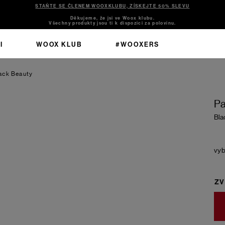
STAŇTE SE ČLENEM WOOXKLUBU, ZÍSKEJTE 50% SLEVU
Děkujeme, že jsi ve Woox klubu.
Všechny produkty jsou ti k dispozici za polovinu.
I
WOOX KLUB
#WOOXERS
ack Beauty
Pa
Bla
ZV