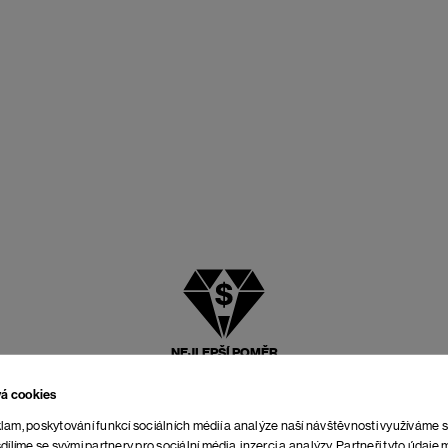
NEJLEPŠÍ POMĚR
CENY A KVALITY
vá cookies
lam, poskytování funkcí sociálních médií a analýze naší návštěvnosti využíváme 
dílíme se svými partnery pro sociální média, inzerci a analýzy. Partneři tyto údaj