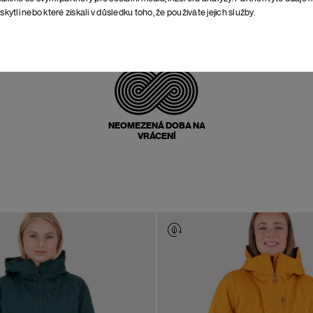
skytli nebo které získali v důsledku toho, že používáte jejich služby.
POŠTOVNÉ ZPĚT
ZDARMA
NEOMEZENÁ DOBA NA
VRÁCENÍ