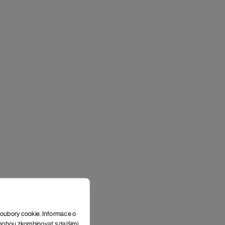
soubory cookie. Informace o
e mohou zkombinovat s dalšími