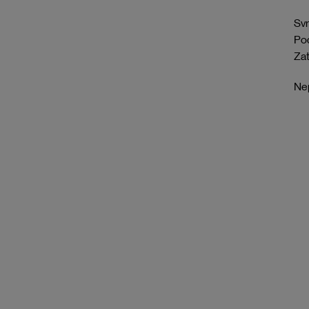
Svr
Pod
Zat
Nep