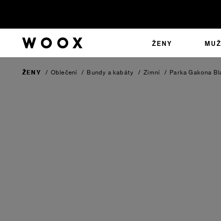
ŽENY
MUŽ
ŽENY
/
Oblečení
/
Bundy a kabáty
/
Zimní
/
Parka Gakona
Bl