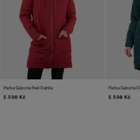
Parka Gakona
Red Dahlia
Parka Gakona
D
5 598 Kč
5 598 Kč