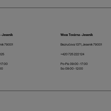
- Jeseník
Woox Továrna - Jeseník
eník 79001
Bezručova 1371, Jeseník 79001
125
+420 725 222 124
 17:00
Po-Pá: 09:00 - 17:00
:00
So: 09:00 - 12:00