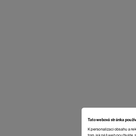
Tato webová stránka použí
K personalizaci obsahu a rek
tom, jak náš web používáte, s