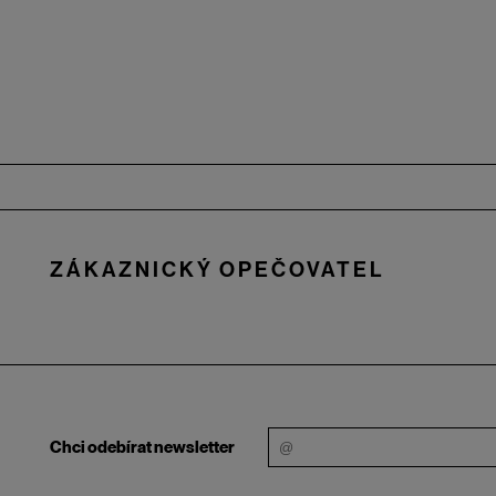
Zápatí
ZÁKAZNICKÝ OPEČOVATEL
Chci odebírat newsletter