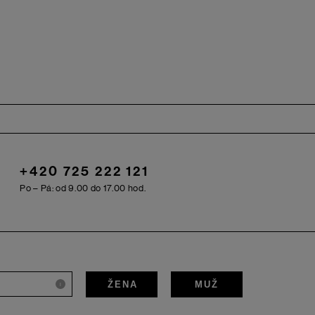
+420 725 222 121
Po – Pá: od 9.00 do 17.00 hod.
ŽENA
MUŽ
i