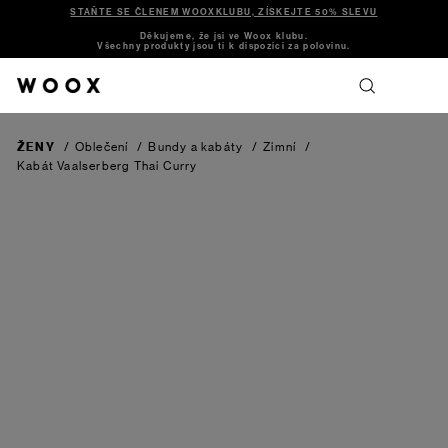
STAŇTE SE ČLENEM WOOXKLUBU, ZÍSKEJTE 50% SLEVU
Děkujeme, že jsi ve Woox klubu.
Všechny produkty jsou ti k dispozici za polovinu.
ŽENY
/
Oblečení
/
Bundy a kabáty
/
Zimní
/
Kabát Vaalserberg
Thai Curry