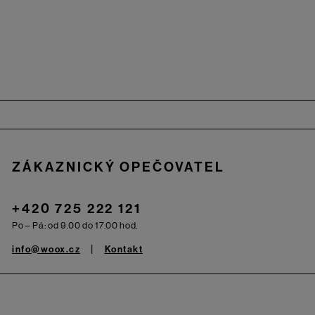
Zápatí
ZÁKAZNICKÝ OPEČOVATEL
+420 725 222 121
Po – Pá: od 9.00 do 17.00 hod.
info@woox.cz
Kontakt