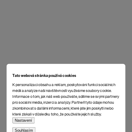
Tato webová stránka používá cookies
K personalizaci obsahu a reklam, poskytování funkcí sociálních
médií a analýze naší návštěvnosti využíváme soubory cookie.
Informace o tom, jak náš web používáte, sdílíme se svými partnery
pro sociální média, inzerci a analýzy. Partneři tyto údaje mohou
zkombinovat s dalšími informacemi, které jste jim poskytli nebo
které získali v důsledku toho, že používáte jejich služby.
Nastavení
Souhlasím