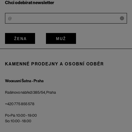
Chci odebírat newsletter
i
ŽENA
MUŽ
KAMENNÉ PRODEJNY A OSOBNÍ ODBĚR
Wooxusní Šatna - Praha
Rašínovo nábřeží 385/54, Praha
+420 775 855 578
Po-Pá: 10:00 - 19:00
So: 10:00 - 18:00