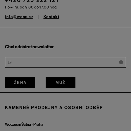
+420 725 222 121
Po – Pá: od 9.00 do 17.00 hod.
info@woox.cz
Kontakt
Chci odebírat newsletter
i
ŽENA
MUŽ
KAMENNÉ PRODEJNY A OSOBNÍ ODBĚR
Wooxusní Šatna - Praha