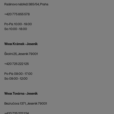
Rašínovo nábřeží 385/54, Praha
+420 775 855 578
Po-Pá: 10:00 - 19:00
So: 10:00 - 18:00
Woox Krámek - Jeseník
Školní 25, Jeseník 79001
+420 725 222 125
Po-Pá: 09:00 - 17:00
So: 09:00 - 12:00
Woox Továrna - Jeseník
Bezručova 1371, Jeseník 79001
+420 725 222 124