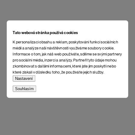
Tato webová stránka používá cookies
K personalizaci obsahu a reklam, poskytování funkcí sociálních
médií a analýze naší návštěvnosti využíváme soubory cookie.
Informace o tom, jak náš web používáte, sdílíme se svými partnery
pro sociální média, inzerci a analýzy. Partneři tyto údaje mohou
zkombinovat s dalšími informacemi, které jste jim poskytli nebo
které získali v důsledku toho, že používáte jejich služby.
Nastavení
Souhlasím