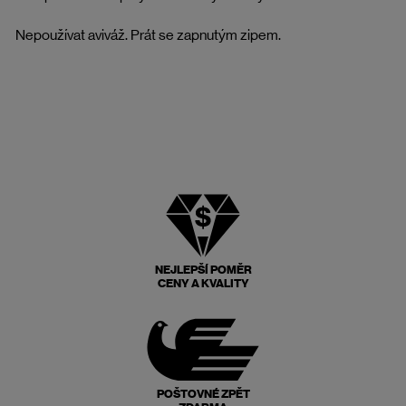
Nepoužívat aviváž. Prát se zapnutým zipem.
NEJLEPŠÍ POMĚR
CENY A KVALITY
POŠTOVNÉ ZPĚT