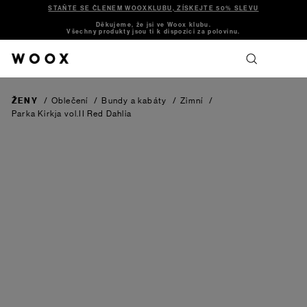
STAŇTE SE ČLENEM WOOXKLUBU, ZÍSKEJTE 50% SLEVU
Děkujeme, že jsi ve Woox klubu.
Všechny produkty jsou ti k dispozici za polovinu.
ŽENY
/
Oblečení
/
Bundy a kabáty
/
Zimní
/
Parka Kirkja vol.II
Red Dahlia