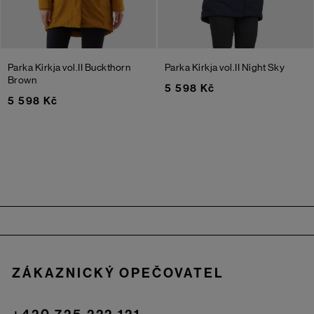
Parka Kirkja vol.II
Buckthorn
Parka Kirkja vol.II
Night Sky
Brown
5 598 Kč
5 598 Kč
Zápatí
ZÁKAZNICKÝ OPEČOVATEL