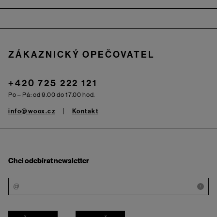
Zápatí
ZÁKAZNICKÝ OPEČOVATEL
+420 725 222 121
Po – Pá: od 9.00 do 17.00 hod.
info@woox.cz
Kontakt
Chci odebírat newsletter
i