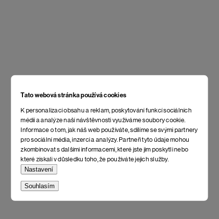
Tato webová stránka používá cookies
K personalizaci obsahu a reklam, poskytování funkcí sociálních
médií a analýze naší návštěvnosti využíváme soubory cookie.
Informace o tom, jak náš web používáte, sdílíme se svými partnery
pro sociální média, inzerci a analýzy. Partneři tyto údaje mohou
zkombinovat s dalšími informacemi, které jste jim poskytli nebo
které získali v důsledku toho, že používáte jejich služby.
Nastavení
Souhlasím