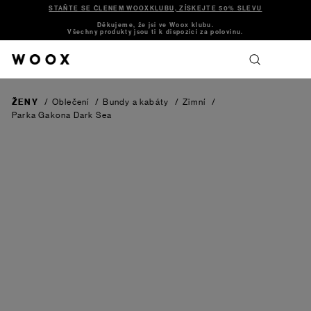
STAŇTE SE ČLENEM WOOXKLUBU, ZÍSKEJTE 50% SLEVU
Děkujeme, že jsi ve Woox klubu.
Všechny produkty jsou ti k dispozici za polovinu.
ŽENY
/
Oblečení
/
Bundy a kabáty
/
Zimní
/
Parka Gakona
Dark Sea