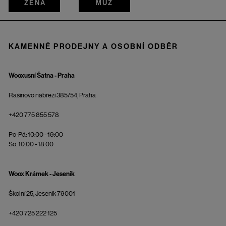
ŽENA
MUŽ
KAMENNÉ PRODEJNY A OSOBNÍ ODBĚR
Wooxusní Šatna - Praha
Rašínovo nábřeží 385/54, Praha
+420 775 855 578
Po-Pá: 10:00 - 19:00
So: 10:00 - 18:00
Woox Krámek - Jeseník
Školní 25, Jeseník 79001
+420 725 222 125