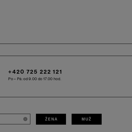
+420 725 222 121
Po – Pá: od 9.00 do 17.00 hod.
ŽENA
MUŽ
i