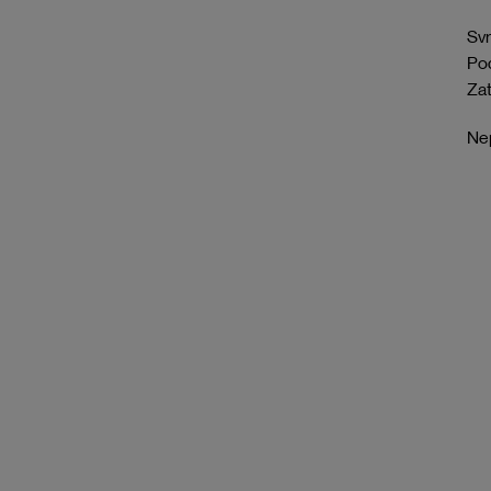
Svr
Pod
Zat
Nep