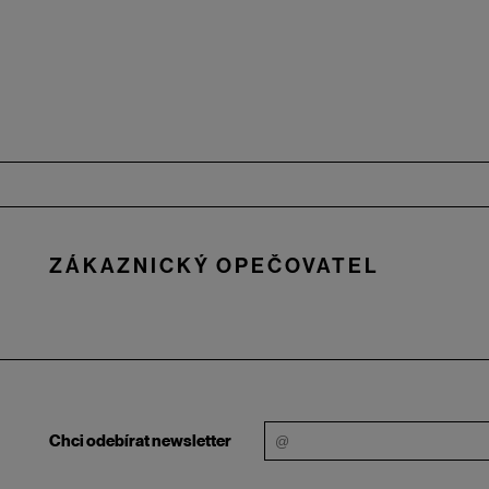
Zápatí
ZÁKAZNICKÝ OPEČOVATEL
Chci odebírat newsletter