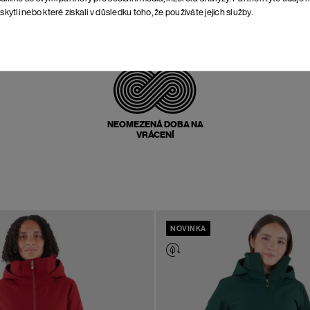
skytli nebo které získali v důsledku toho, že používáte jejich služby.
POŠTOVNÉ ZPĚT
ZDARMA
NEOMEZENÁ DOBA NA
VRÁCENÍ
NOVINKA