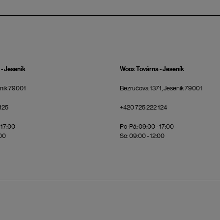
- Jeseník
Woox Továrna - Jeseník
eník 79001
Bezručova 1371, Jeseník 79001
125
+420 725 222 124
 17:00
Po-Pá: 09:00 - 17:00
:00
So: 09:00 - 12:00