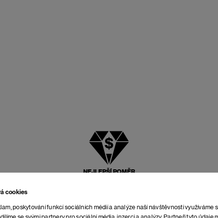
NEJLEPŠÍ POMĚR
CENY A KVALITY
vá cookies
lam, poskytování funkcí sociálních médií a analýze naší návštěvnosti využíváme 
dílíme se svými partnery pro sociální média, inzerci a analýzy. Partneři tyto údaj