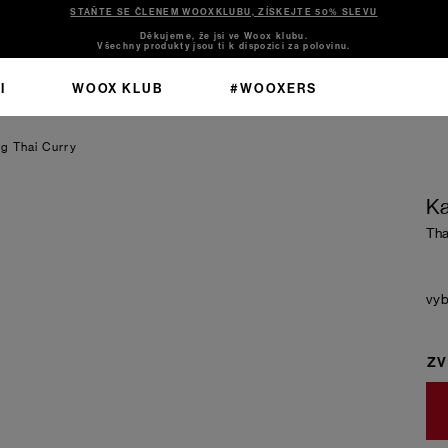
STAŇTE SE ČLENEM WOOXKLUBU, ZÍSKEJTE 50% SLEVU
Děkujeme, že jsi ve Woox klubu.
Všechny produkty jsou ti k dispozici za polovinu.
I
WOOX KLUB
#WOOXERS
rg
Thai Curry
Ka
Tha
ZV