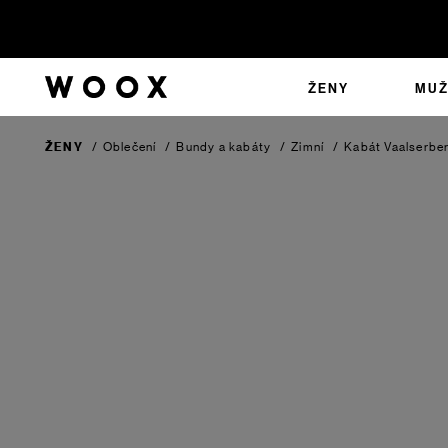
ŽENY
MUŽ
ŽENY
/
Oblečení
/
Bundy a kabáty
/
Zimní
/
Kabát Vaalserbe