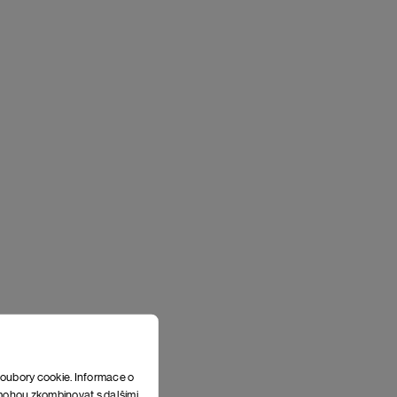
soubory cookie. Informace o
e mohou zkombinovat s dalšími