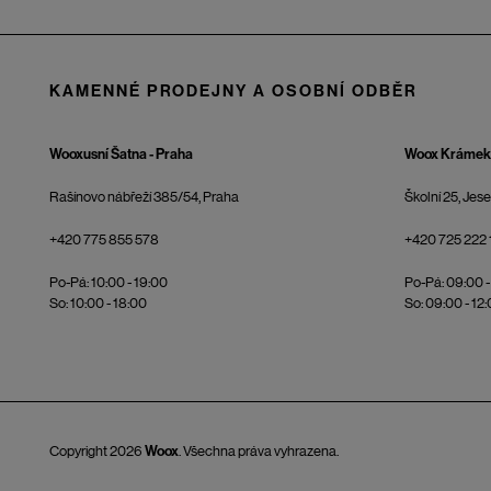
KAMENNÉ PRODEJNY A OSOBNÍ ODBĚR
Wooxusní Šatna - Praha
Woox Krámek 
Rašínovo nábřeží 385/54, Praha
Školní 25, Jes
+420 775 855 578
+420 725 222 
Po-Pá: 10:00 - 19:00
Po-Pá: 09:00 -
So: 10:00 - 18:00
So: 09:00 - 12
Copyright 2026
Woox
. Všechna práva vyhrazena.