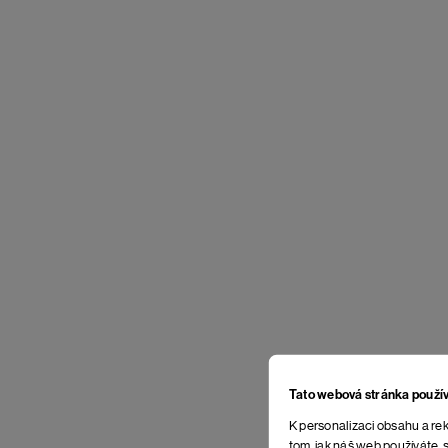
Tato webová stránka použí
K personalizaci obsahu a rek
tom, jak náš web používáte, s