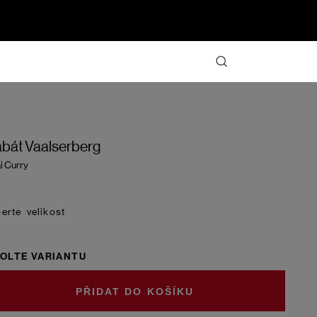
bát Vaalserberg
i Curry
velikost
OLTE VARIANTU
DO KOŠÍKU