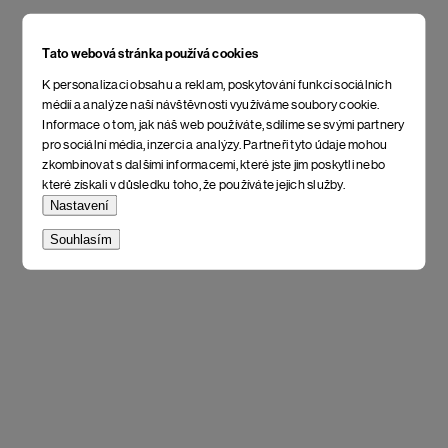
Tato webová stránka používá cookies
K personalizaci obsahu a reklam, poskytování funkcí sociálních
médií a analýze naší návštěvnosti využíváme soubory cookie.
Informace o tom, jak náš web používáte, sdílíme se svými partnery
pro sociální média, inzerci a analýzy. Partneři tyto údaje mohou
zkombinovat s dalšími informacemi, které jste jim poskytli nebo
které získali v důsledku toho, že používáte jejich služby.
Nastavení
Souhlasím