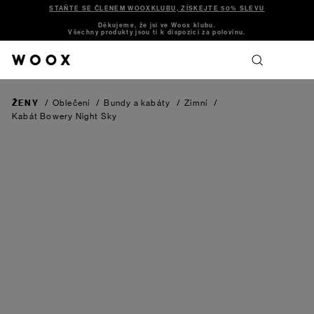
STAŇTE SE ČLENEM WOOXKLUBU, ZÍSKEJTE 50% SLEVU
Děkujeme, že jsi ve Woox klubu.
Všechny produkty jsou ti k dispozici za polovinu.
ŽENY
/
Oblečení
/
Bundy a kabáty
/
Zimní
/
Kabát Bowery
Night Sky