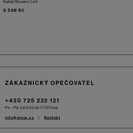
Kabát Bowery
Lint
5 598 Kč
Zápatí
ZÁKAZNICKÝ OPEČOVATEL
+420 725 222 121
Po – Pá: od 9.00 do 17.00 hod.
info@woox.cz
Kontakt