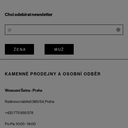
Chci odebírat newsletter
i
ŽENA
MUŽ
KAMENNÉ PRODEJNY A OSOBNÍ ODBĚR
Wooxusní Šatna - Praha
Rašínovo nábřeží 385/54, Praha
+420 775 855 578
Po-Pá: 10:00 - 19:00