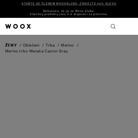
STAŇTE SE ČLENEM WOOXKLUBU, ZÍSKEJTE 50% SLEVU
Děkujeme, že jsi ve Woox klubu.
Všechny produkty jsou ti k dispozici za polovinu.
ŽENY
/
Oblečení
/
Trika
/
Merino
/
Merino triko Wanaka
Castor Gray