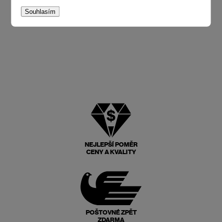
Souhlasím
NEJLEPŠÍ POMĚR
CENY A KVALITY
POŠTOVNÉ ZPĚT
ZDARMA