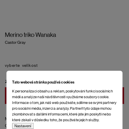
Merino triko Wanaka
Castor Gray
velikost
ZVOLTE VARIANTU
Tato webová stránka používá cookies
K personalizaci obsahu a reklam, poskytování funkcí sociálních
DO KOŠÍKU
médií a analýze naší návštěvnosti využíváme soubory cookie.
Informace o tom, jak náš web používáte, sdílíme se svými partnery
pro sociální média, inzerci a analýzy. Partneři tyto údaje mohou
zkombinovat s dalšími informacemi, které jste jim poskytli nebo
Materiál: 56 % lyocell, 38 % vlna merino, 6 % elastan
které získali v důsledku toho, že používáte jejich služby.
Gramáž: 160 g/m2
Nastavení