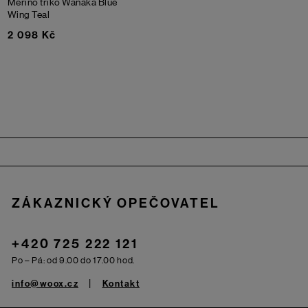
Merino triko Wanaka
Blue
Wing Teal
2 098 Kč
Zápatí
ZÁKAZNICKÝ OPEČOVATEL
+420 725 222 121
Po – Pá: od 9.00 do 17.00 hod.
info@woox.cz
Kontakt