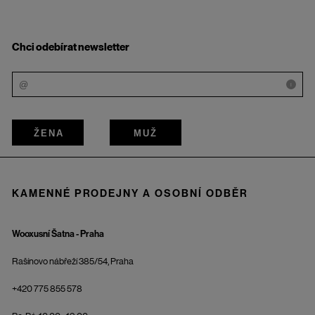
Chci odebírat newsletter
i
ŽENA
MUŽ
KAMENNÉ PRODEJNY A OSOBNÍ ODBĚR
Wooxusní Šatna - Praha
Rašínovo nábřeží 385/54, Praha
+420 775 855 578