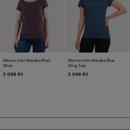
Merino triko Wanaka
Plum
Merino triko Wanaka
Blue
Wine
Wing Teal
2 098 Kč
2 098 Kč
Zápatí