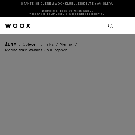
STAŇTE SE ČLENEM WOOXKLUBU, ZÍSKEJTE 50% SLEVU
Děkujeme, že jsi ve Woox klubu.
Všechny produkty jsou ti k dispozici za polovinu.
ŽENY
/
Oblečení
/
Trika
/
Merino
/
Merino triko Wanaka
Chilli Pepper