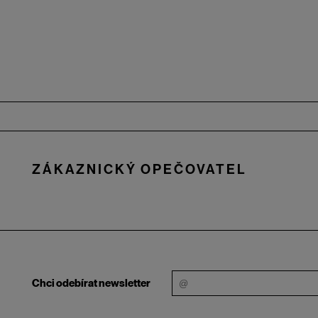
Zápatí
ZÁKAZNICKÝ OPEČOVATEL
Chci odebírat newsletter