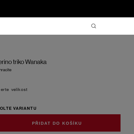
rino triko Wanaka
hracite
velikost
OLTE VARIANTU
DO KOŠÍKU