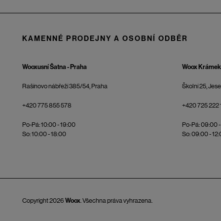
KAMENNÉ PRODEJNY A OSOBNÍ ODBĚR
Wooxusní Šatna - Praha
Woox Krámek 
Rašínovo nábřeží 385/54, Praha
Školní 25, Jes
+420 775 855 578
+420 725 222 
Po-Pá: 10:00 - 19:00
Po-Pá: 09:00 -
So: 10:00 - 18:00
So: 09:00 - 12
Copyright 2026
Woox
. Všechna práva vyhrazena.