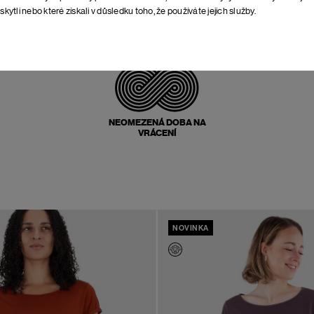
skytli nebo které získali v důsledku toho, že používáte jejich služby.
POŠTOVNÉ ZPĚT
ZDARMA
NEOMEZENÁ DOBA NA
VRÁCENÍ
NOVINKA