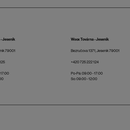
- Jeseník
Woox Továrna - Jeseník
eník 79001
Bezručova 1371, Jeseník 79001
125
+420 725 222 124
 17:00
Po-Pá: 09:00 - 17:00
:00
So: 09:00 - 12:00