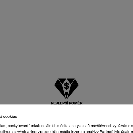
NEJLEPŠÍ POMĚR
CENY A KVALITY
vá cookies
lam, poskytování funkcí sociálních médií a analýze naší návštěvnosti využíváme 
dílíme se svými partnery pro sociální média, inzerci a analýzy. Partneři tyto údaj