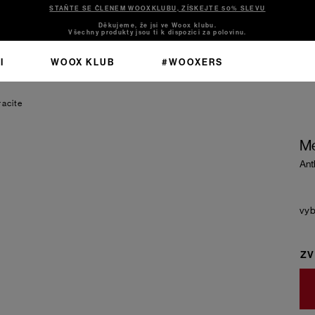
STAŇTE SE ČLENEM WOOXKLUBU, ZÍSKEJTE 50% SLEVU
Děkujeme, že jsi ve Woox klubu.
Všechny produkty jsou ti k dispozici za polovinu.
I
WOOX KLUB
#WOOXERS
racite
Me
Ant
ZV