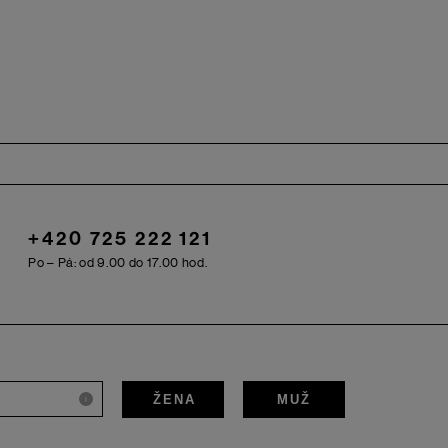
+420 725 222 121
Po – Pá: od 9.00 do 17.00 hod.
ŽENA
MUŽ
i