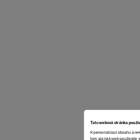
Tato webová stránka použí
K personalizaci obsahu a rek
tom, jak náš web používáte, s