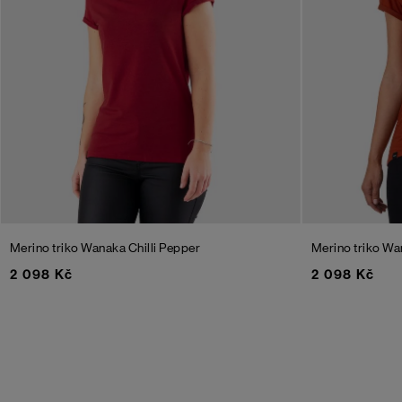
Merino triko Wanaka
Chilli Pepper
Merino triko W
2 098 Kč
2 098 Kč