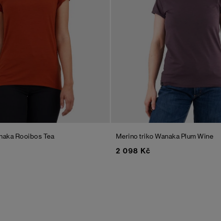
anaka
Rooibos Tea
Merino triko Wanaka
Plum Wine
2 098 Kč