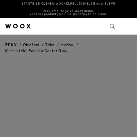
STAŇTE SE ČLENEM WOOXKLUBU, ZÍSKEJTE 50% SLEVU
Děkujeme, že jsi ve Woox klubu.
Všechny produkty jsou ti k dispozici za polovinu.
ŽENY
/
Oblečení
/
Trika
/
Merino
/
Merino triko Wanaka
Castor Gray