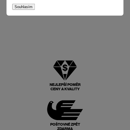
Souhlasím
NEJLEPŠÍ POMĚR
CENY A KVALITY
POŠTOVNÉ ZPĚT
ZDARMA