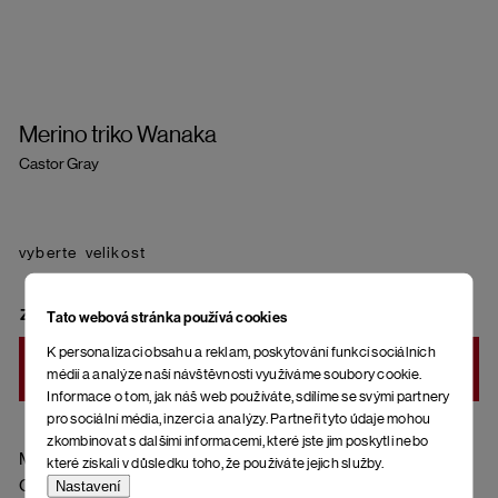
Merino triko Wanaka
Castor Gray
velikost
ZVOLTE VARIANTU
Tato webová stránka používá cookies
K personalizaci obsahu a reklam, poskytování funkcí sociálních
DO KOŠÍKU
médií a analýze naší návštěvnosti využíváme soubory cookie.
Informace o tom, jak náš web používáte, sdílíme se svými partnery
pro sociální média, inzerci a analýzy. Partneři tyto údaje mohou
zkombinovat s dalšími informacemi, které jste jim poskytli nebo
Materiál: 56 % lyocell, 38 % vlna merino, 6 % elastan
které získali v důsledku toho, že používáte jejich služby.
Gramáž: 160 g/m2
Nastavení