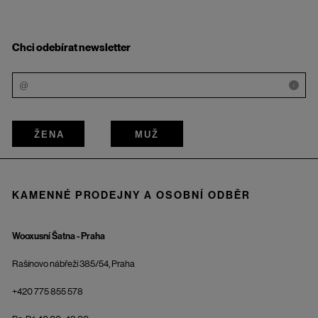
Chci odebírat newsletter
i
ŽENA
MUŽ
KAMENNÉ PRODEJNY A OSOBNÍ ODBĚR
Wooxusní Šatna - Praha
Rašínovo nábřeží 385/54, Praha
+420 775 855 578