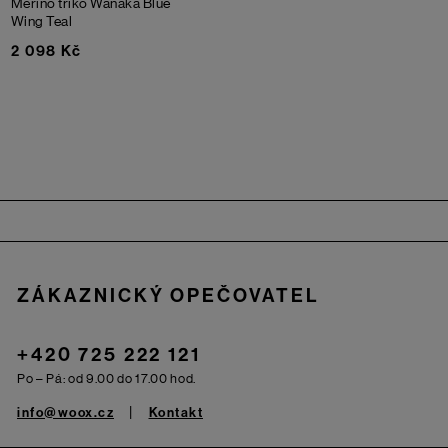
Merino triko Wanaka
Blue
Wing Teal
2 098 Kč
Zápatí
ZÁKAZNICKÝ OPEČOVATEL
+420 725 222 121
Po – Pá: od 9.00 do 17.00 hod.
info@woox.cz
Kontakt