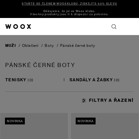
STAŇTE SE ČLENEM WOOXKLUBU, ZÍSKEJTE 50% SLEVU
Děkujeme, že jsi ve Woox klubu.
Všechny produkty jsou ti k dispozici za polovinu.
MUŽI
/
Oblečení
/
Boty
/
Pánské černé boty
PÁNSKÉ ČERNÉ BOTY
TENISKY
SANDÁLY A ŽABKY
NOVINKA
NOVINKA