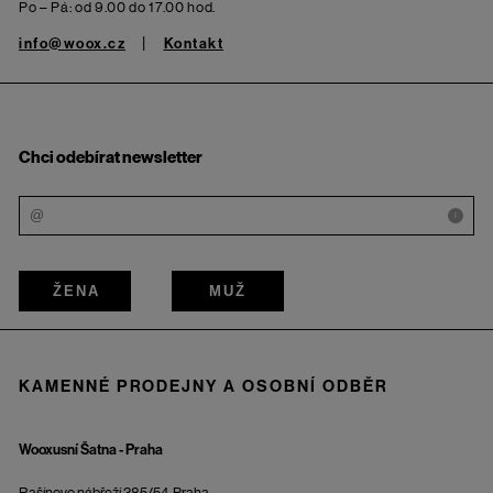
Po – Pá: od 9.00 do 17.00 hod.
info@woox.cz
Kontakt
Chci odebírat newsletter
i
ŽENA
MUŽ
KAMENNÉ PRODEJNY A OSOBNÍ ODBĚR
Wooxusní Šatna - Praha
Rašínovo nábřeží 385/54, Praha