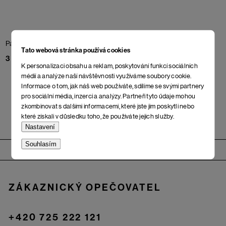
Pánské boty Bergen
Black
Pánské boty Tromso
Black
Tato webová stránka používá cookies
3 598 Kč
4 598 Kč
K personalizaci obsahu a reklam, poskytování funkcí sociálních
médií a analýze naší návštěvnosti využíváme soubory cookie.
Informace o tom, jak náš web používáte, sdílíme se svými partnery
pro sociální média, inzerci a analýzy. Partneři tyto údaje mohou
zkombinovat s dalšími informacemi, které jste jim poskytli nebo
které získali v důsledku toho, že používáte jejich služby.
Nastavení
Zápatí
Souhlasím
ZÁKAZNICKÝ OPEČOVATEL
+420 725 222 121