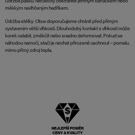
Údržba pásků: Nečistoty odstraníte jemným kartáčkem nebo
měkkým navlhčeným hadříkem.
Údržba stélky: Obuv doporučujeme chránit před přímým
vystavením větší vlhkosti. Dlouhodobý kontakt s vlhkostí může
korek oslabit, změkčit nebo snadno deformovat. Pokud se
náhodou namočí, stačí je nechat přirozeně uschnout – pomalu,
mimo přímý zdroj tepla.
NEJLEPŠÍ POMĚR
CENY A KVALITY