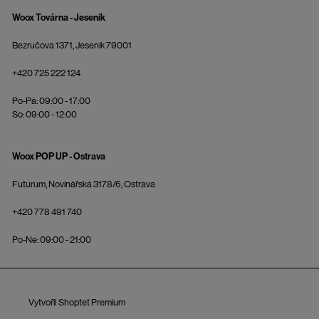
Woox Továrna - Jeseník
Bezručova 1371, Jeseník 79001
+420 725 222 124
Po-Pá: 09:00 - 17:00
So: 09:00 - 12:00
Woox POP UP - Ostrava
Futurum, Novinářská 3178/6, Ostrava
+420 778 491 740
Po-Ne: 09:00 - 21:00
Vytvořil Shoptet Premium