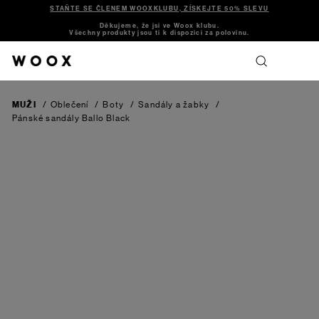
STAŇTE SE ČLENEM WOOXKLUBU, ZÍSKEJTE 50% SLEVU
Děkujeme, že jsi ve Woox klubu.
Všechny produkty jsou ti k dispozici za polovinu.
MUŽI
/
Oblečení
/
Boty
/
Sandály a žabky
/
Pánské sandály Ballo
Black