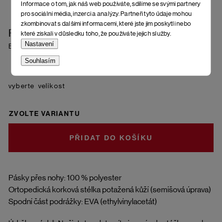
Informace o tom, jak náš web používáte, sdílíme se svými partnery
pro sociální média, inzerci a analýzy. Partneři tyto údaje mohou
zkombinovat s dalšími informacemi, které jste jim poskytli nebo
Pánské sandály Ballo
které získali v důsledku toho, že používáte jejich služby.
Nastavení
Black
Souhlasím
velikost
ZVOLTE VARIANTU
DO KOŠÍKU
Pásky přes nohy: 100 % polyester
Ortopedická korková stélka potažená kůží (semišová úprava)
Spodní část podrážky: EVA (ethylvinylacetát)