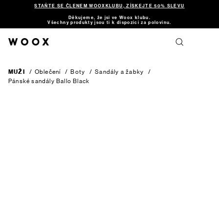
STAŇTE SE ČLENEM WOOXKLUBU, ZÍSKEJTE 50% SLEVU
Děkujeme, že jsi ve Woox klubu.
Všechny produkty jsou ti k dispozici za polovinu.
MUŽI
/
Oblečení
/
Boty
/
Sandály a žabky
/
Pánské sandály Ballo
Black