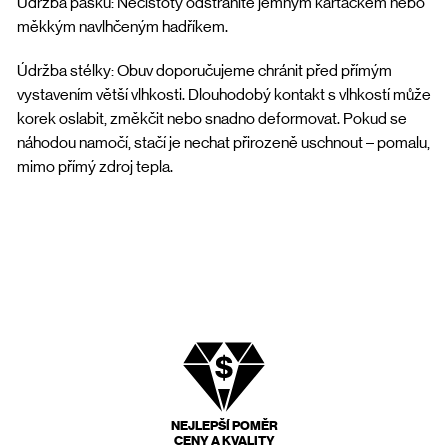
Údržba pásků: Nečistoty odstraníte jemným kartáčkem nebo
měkkým navlhčeným hadříkem.
Údržba stélky: Obuv doporučujeme chránit před přímým
vystavením větší vlhkosti. Dlouhodobý kontakt s vlhkostí může
korek oslabit, změkčit nebo snadno deformovat. Pokud se
náhodou namočí, stačí je nechat přirozeně uschnout – pomalu,
mimo přímý zdroj tepla.
NEJLEPŠÍ POMĚR
CENY A KVALITY