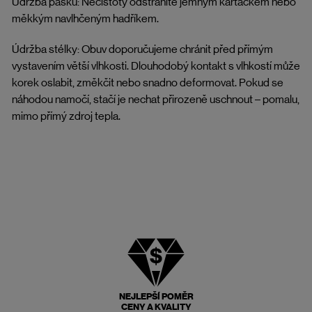
Údržba pásků: Nečistoty odstraníte jemným kartáčkem nebo
měkkým navlhčeným hadříkem.
Údržba stélky: Obuv doporučujeme chránit před přímým
vystavením větší vlhkosti. Dlouhodobý kontakt s vlhkostí může
korek oslabit, změkčit nebo snadno deformovat. Pokud se
náhodou namočí, stačí je nechat přirozeně uschnout – pomalu,
mimo přímý zdroj tepla.
NEJLEPŠÍ POMĚR
CENY A KVALITY