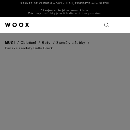
STAŇTE SE ČLENEM WOOXKLUBU, ZÍSKEJTE 50% SLEVU
Děkujeme, že jsi ve Woox klubu.
Všechny produkty jsou ti k dispozici za polovinu.
MUŽI
/
Oblečení
/
Boty
/
Sandály a žabky
/
Pánské sandály Ballo
Black