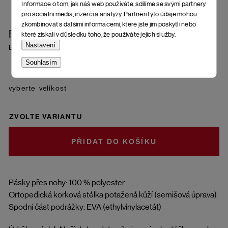
Informace o tom, jak náš web používáte, sdílíme se svými partnery
pro sociální média, inzerci a analýzy. Partneři tyto údaje mohou
zkombinovat s dalšími informacemi, které jste jim poskytli nebo
Pánské sandály Ballo
které získali v důsledku toho, že používáte jejich služby.
Nastavení
Black
Souhlasím
velikost
ZVOLTE VARIANTU
DO KOŠÍKU
Pásky přes nohy: 100 % polyester
Ortopedická korková stélka potažená kůží (semišová úprava)
Spodní část podrážky: EVA (ethylvinylacetát)