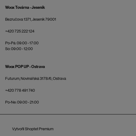
Woox Továrna - Jeseník
Bezručova 1371, Jeseník 79001
+420 725 222 124
Po-Pá: 09:00 - 17:00
So: 09:00 - 12:00
Woox POP UP - Ostrava
Futurum, Novinářská 3178/6, Ostrava
+420 778 491 740
Po-Ne: 09:00 - 21:00
Vytvořil Shoptet Premium