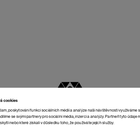
vá cookies
NEJLEPŠÍ POMĚR
lam, poskytování funkcí sociálních médií a analýze naší návštěvnosti využíváme 
CENY A KVALITY
dílíme se svými partnery pro sociální média, inzerci a analýzy. Partneři tyto údaj
skytli nebo které získali v důsledku toho, že používáte jejich služby.