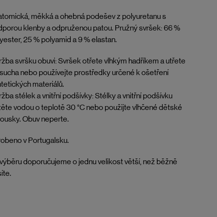
tomická, měkká a ohebná podešev z polyuretanu s
porou klenby a odpruženou patou. Pružný svršek: 66 %
yester, 25 % polyamid a 9 % elastan.
žba svršku obuvi: Svršek otřete vlhkým hadříkem a utřete
sucha nebo používejte prostředky určené k ošetření
tetických materiálů.
žba stélek a vnitřní podšívky: Stélky a vnitřní podšívku
těte vodou o teplotě 30 °C nebo použijte vlhčené dětské
ousky. Obuv neperte.
obeno v Portugalsku.
 výběru doporučujeme o jednu velikost větší, než běžně
íte.