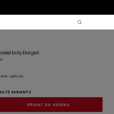
nské boty Bergen
ck
velikost
OLTE VARIANTU
DO KOŠÍKU