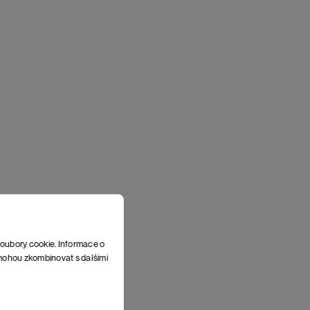
soubory cookie. Informace o
e mohou zkombinovat s dalšími