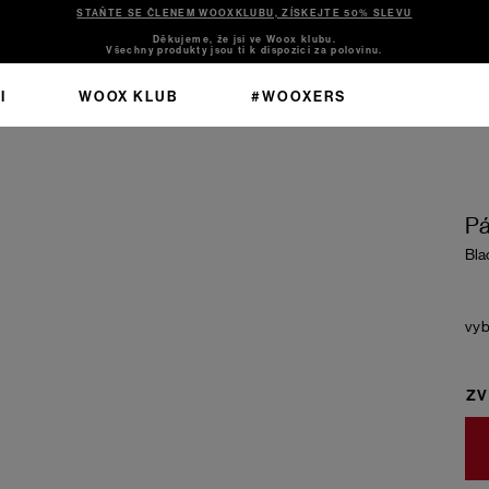
STAŇTE SE ČLENEM WOOXKLUBU, ZÍSKEJTE 50% SLEVU
Děkujeme, že jsi ve Woox klubu.
Všechny produkty jsou ti k dispozici za polovinu.
I
WOOX KLUB
#WOOXERS
k
Pá
Bla
ZV