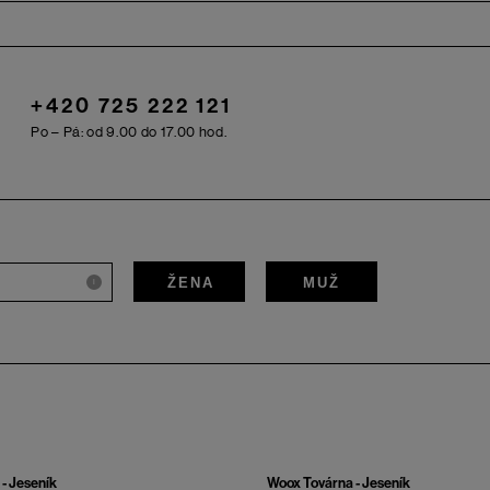
+420 725 222 121
Po – Pá: od 9.00 do 17.00 hod.
ŽENA
MUŽ
i
- Jeseník
Woox Továrna - Jeseník