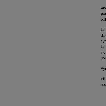
Ana
pod
pol
Údr
do 
syn
Údr
čis
ubr
Vyr
Při
nos