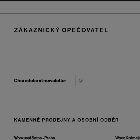
Zápatí
ZÁKAZNICKÝ OPEČOVATEL
Chci odebírat newsletter
KAMENNÉ PRODEJNY A OSOBNÍ ODBĚR
Wooxusní Šatna - Praha
Woox Krámek 