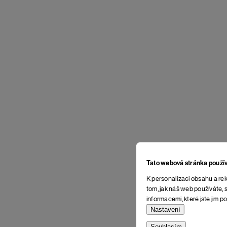
Tato webová stránka použí
K personalizaci obsahu a rek
tom, jak náš web používáte, s
informacemi, které jste jim po
Nastavení
Souhlasím