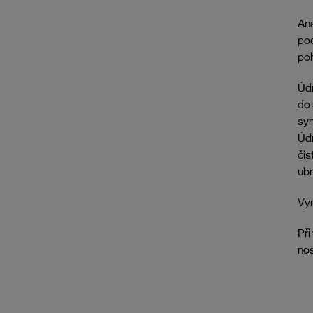
Ana
pod
pol
Údr
do 
syn
Údr
čis
ubr
Vyr
Při
nos