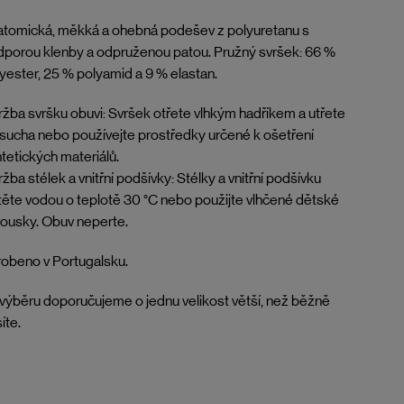
tomická, měkká a ohebná podešev z polyuretanu s
porou klenby a odpruženou patou. Pružný svršek: 66 %
yester, 25 % polyamid a 9 % elastan.
žba svršku obuvi: Svršek otřete vlhkým hadříkem a utřete
sucha nebo používejte prostředky určené k ošetření
tetických materiálů.
žba stélek a vnitřní podšívky: Stélky a vnitřní podšívku
těte vodou o teplotě 30 °C nebo použijte vlhčené dětské
ousky. Obuv neperte.
obeno v Portugalsku.
 výběru doporučujeme o jednu velikost větší, než běžně
íte.