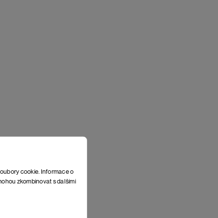
soubory cookie. Informace o
e mohou zkombinovat s dalšími