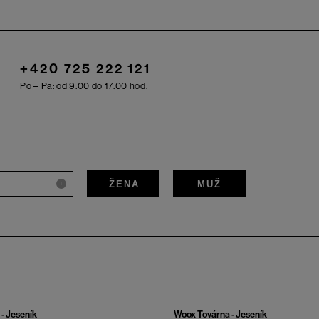
+420 725 222 121
Po – Pá: od 9.00 do 17.00 hod.
ŽENA
MUŽ
i
- Jeseník
Woox Továrna - Jeseník