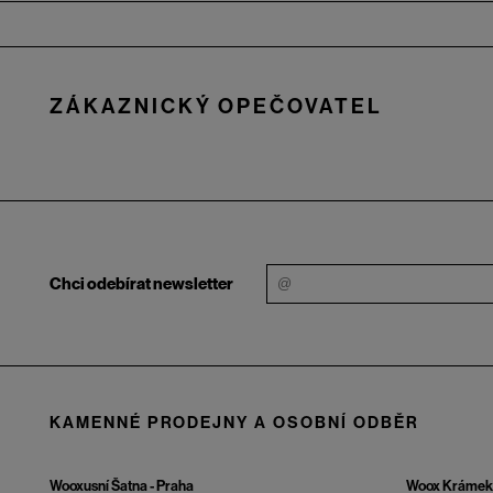
Zápatí
ZÁKAZNICKÝ OPEČOVATEL
Chci odebírat newsletter
KAMENNÉ PRODEJNY A OSOBNÍ ODBĚR
Wooxusní Šatna - Praha
Woox Krámek 