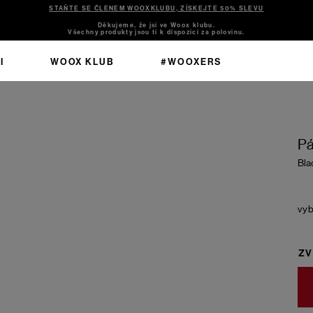
STAŇTE SE ČLENEM WOOXKLUBU, ZÍSKEJTE 50% SLEVU
Děkujeme, že jsi ve Woox klubu.
Všechny produkty jsou ti k dispozici za polovinu.
I
WOOX KLUB
#WOOXERS
k
Pá
Bla
ZV