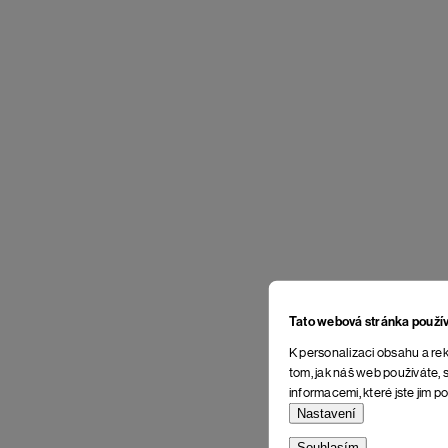
Tato webová stránka použí
K personalizaci obsahu a rek
tom, jak náš web používáte, s
informacemi, které jste jim po
Nastavení
Souhlasím