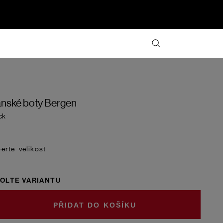
nské boty Bergen
ck
velikost
OLTE VARIANTU
DO KOŠÍKU