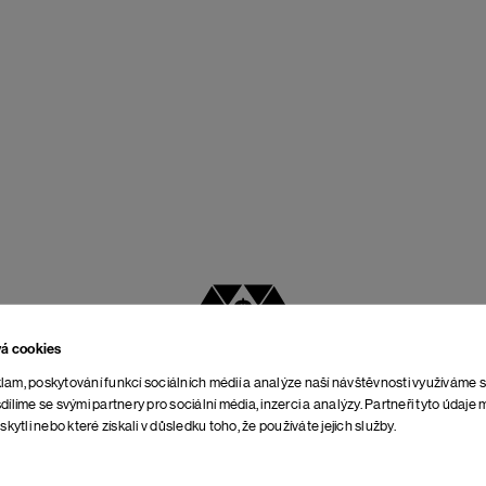
vá cookies
NEJLEPŠÍ POMĚR
lam, poskytování funkcí sociálních médií a analýze naší návštěvnosti využíváme 
CENY A KVALITY
dílíme se svými partnery pro sociální média, inzerci a analýzy. Partneři tyto údaj
skytli nebo které získali v důsledku toho, že používáte jejich služby.