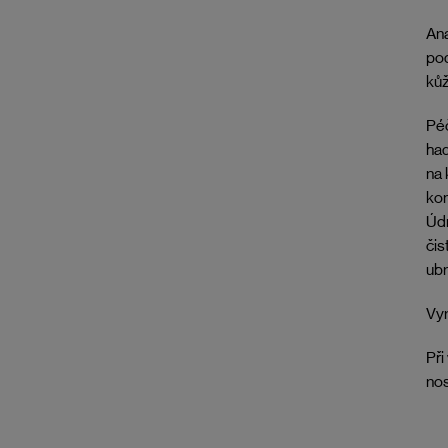
Ana
pod
kůž
Péč
had
na 
kom
Údr
čis
ubr
Vyr
Při
nos