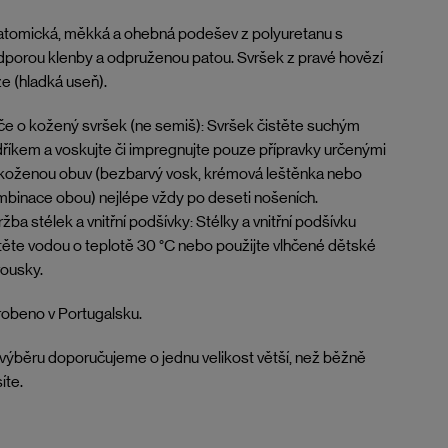
tomická, měkká a ohebná podešev z polyuretanu s
porou klenby a odpruženou patou. Svršek z pravé hovězí
e (hladká useň).
e o kožený svršek (ne semiš): Svršek čistěte suchým
říkem a voskujte či impregnujte pouze přípravky určenými
koženou obuv (bezbarvý vosk, krémová leštěnka nebo
binace obou) nejlépe vždy po deseti nošeních.
žba stélek a vnitřní podšívky: Stélky a vnitřní podšívku
těte vodou o teplotě 30 °C nebo použijte vlhčené dětské
ousky.
obeno v Portugalsku.
 výběru doporučujeme o jednu velikost větší, než běžně
íte.