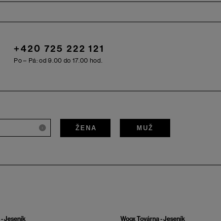
+420 725 222 121
Po – Pá: od 9.00 do 17.00 hod.
ŽENA
MUŽ
i
- Jeseník
Woox Továrna - Jeseník