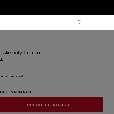
nské boty Tromso
ck
velikost
OLTE VARIANTU
DO KOŠÍKU