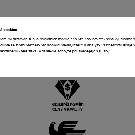
vá cookies
lam, poskytování funkcí sociálních médií a analýze naší návštěvnosti využíváme 
dílíme se svými partnery pro sociální média, inzerci a analýzy. Partneři tyto údaj
skytli nebo které získali v důsledku toho, že používáte jejich služby.
NEJLEPŠÍ POMĚR
CENY A KVALITY