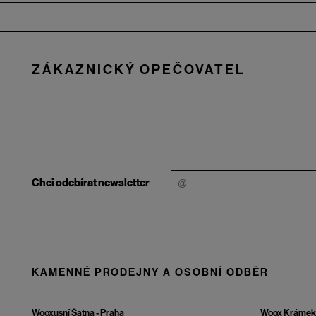
Zápatí
ZÁKAZNICKÝ OPEČOVATEL
Chci odebírat newsletter
KAMENNÉ PRODEJNY A OSOBNÍ ODBĚR
Wooxusní Šatna - Praha
Woox Krámek 