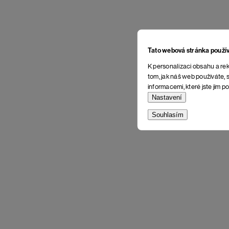
Tato webová stránka použí
K personalizaci obsahu a rek
tom, jak náš web používáte, s
informacemi, které jste jim po
Nastavení
Souhlasím