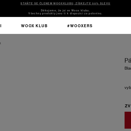
STAŇTE SE ČLENEM WOOXKLUBU, ZÍSKEJTE 50% SLEVU
Děkujeme, že jsi ve Woox klubu.
Všechny produkty jsou ti k dispozici za polovinu.
I
WOOX KLUB
#WOOXERS
k
Pá
Bla
ZV