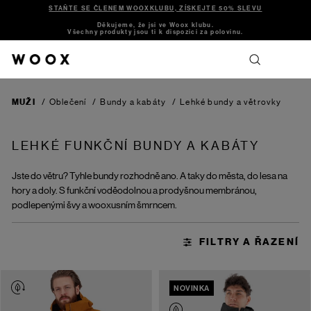
STAŇTE SE ČLENEM WOOXKLUBU, ZÍSKEJTE 50% SLEVU
Děkujeme, že jsi ve Woox klubu.
Všechny produkty jsou ti k dispozici za polovinu.
MUŽI
/
Oblečení
/
Bundy a kabáty
/
Lehké bundy a větrovky
LEHKÉ FUNKČNÍ BUNDY A KABÁTY
Jste do větru? Tyhle bundy rozhodně ano. A taky do města, do lesa na
hory a doly. S funkční voděodolnou a prodyšnou membránou,
podlepenými švy a wooxusním šmrncem.
NOVINKA