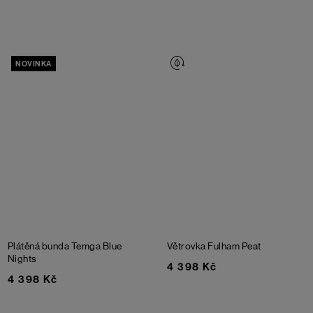
NOVINKA
Plátěná bunda Temga
Blue
Větrovka Fulham
Peat
Nights
4 398 Kč
4 398 Kč