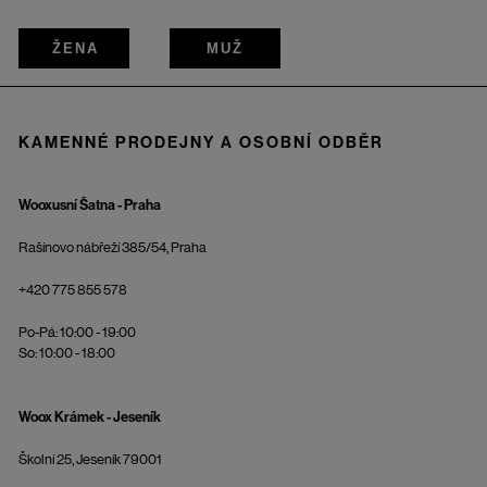
ŽENA
MUŽ
KAMENNÉ PRODEJNY A OSOBNÍ ODBĚR
Wooxusní Šatna - Praha
Rašínovo nábřeží 385/54, Praha
+420 775 855 578
Po-Pá: 10:00 - 19:00
So: 10:00 - 18:00
Woox Krámek - Jeseník
Školní 25, Jeseník 79001