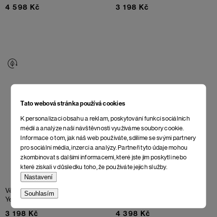
4 598 Kč
3 198 Kč
Tato webová stránka používá cookies
K personalizaci obsahu a reklam, poskytování funkcí sociálních
médií a analýze naší návštěvnosti využíváme soubory cookie.
Informace o tom, jak náš web používáte, sdílíme se svými partnery
pro sociální média, inzerci a analýzy. Partneři tyto údaje mohou
zkombinovat s dalšími informacemi, které jste jim poskytli nebo
které získali v důsledku toho, že používáte jejich služby.
Nastavení
Větrovka Parr
Spectra
Plátěná bunda Temga
Souhlasím
Yellow
Avocado
3 198 Kč
4 398 Kč