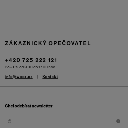
Zápatí
ZÁKAZNICKÝ OPEČOVATEL
+420 725 222 121
Po – Pá: od 9.00 do 17.00 hod.
info@woox.cz
Kontakt
Chci odebírat newsletter
i