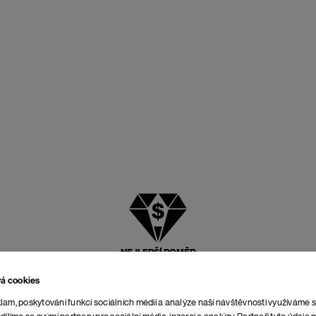
NEJLEPŠÍ POMĚR
CENY A KVALITY
vá cookies
lam, poskytování funkcí sociálních médií a analýze naší návštěvnosti využíváme 
dílíme se svými partnery pro sociální média, inzerci a analýzy. Partneři tyto údaj