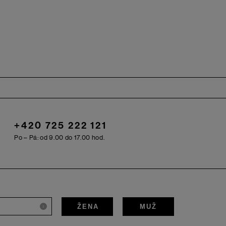
+420 725 222 121
Po – Pá: od 9.00 do 17.00 hod.
ŽENA
MUŽ
i