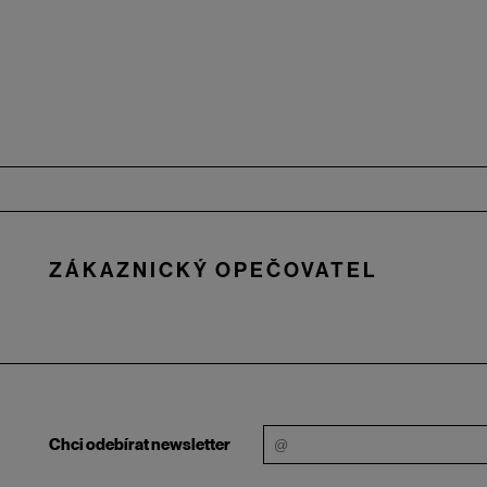
Zápatí
ZÁKAZNICKÝ OPEČOVATEL
Chci odebírat newsletter