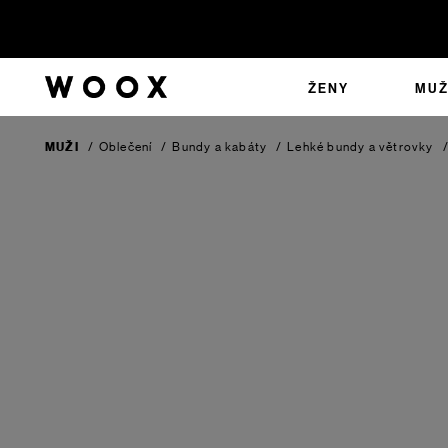
ŽENY
MUŽ
MUŽI
/
Oblečení
/
Bundy a kabáty
/
Lehké bundy a větrovky
/