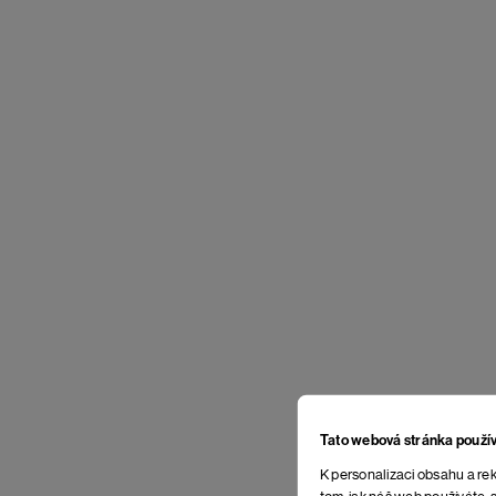
Tato webová stránka použí
K personalizaci obsahu a rek
tom, jak náš web používáte, s