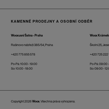
KAMENNÉ PRODEJNY A OSOBNÍ ODBĚR
Wooxusní Šatna - Praha
Woox Krámek 
Rašínovo nábřeží 385/54, Praha
Školní 25, Jes
+420 775 855 578
+420 725 222 
Po-Pá: 10:00 - 19:00
Po-Pá: 09:00 -
So: 10:00 - 18:00
So: 09:00 - 12
Copyright 2026
Woox
. Všechna práva vyhrazena.