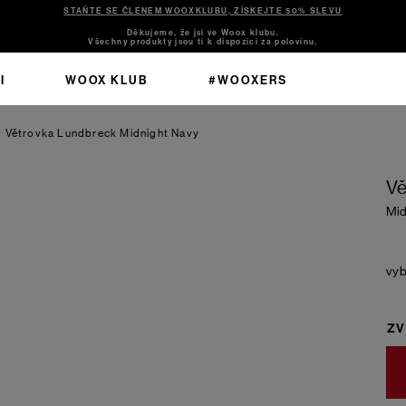
STAŇTE SE ČLENEM WOOXKLUBU, ZÍSKEJTE 50% SLEVU
Děkujeme, že jsi ve Woox klubu.
Všechny produkty jsou ti k dispozici za polovinu.
I
WOOX KLUB
#WOOXERS
Větrovka Lundbreck
Midnight Navy
Vě
Mid
ZV