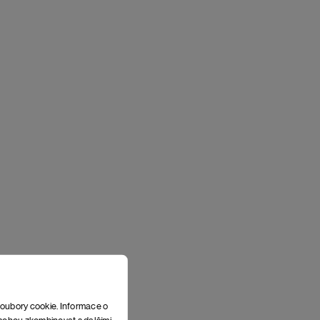
soubory cookie. Informace o
e mohou zkombinovat s dalšími