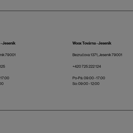
- Jeseník
Woox Továrna - Jeseník
eník 79001
Bezručova 1371, Jeseník 79001
125
+420 725 222 124
 17:00
Po-Pá: 09:00 - 17:00
:00
So: 09:00 - 12:00