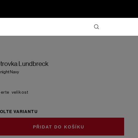
trovka Lundbreck
night Navy
velikost
OLTE VARIANTU
DO KOŠÍKU