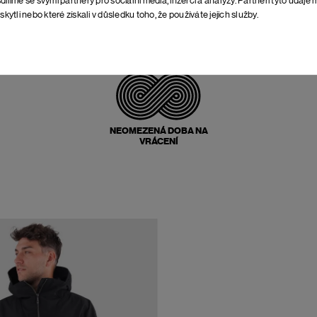
skytli nebo které získali v důsledku toho, že používáte jejich služby.
POŠTOVNÉ ZPĚT
ZDARMA
NEOMEZENÁ DOBA NA
VRÁCENÍ