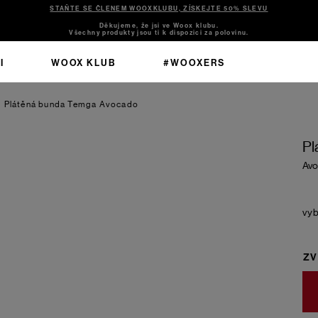
STAŇTE SE ČLENEM WOOXKLUBU, ZÍSKEJTE 50% SLEVU
Děkujeme, že jsi ve Woox klubu.
Všechny produkty jsou ti k dispozici za polovinu.
I
WOOX KLUB
#WOOXERS
Plátěná bunda Temga
Avocado
Pl
Av
ZV