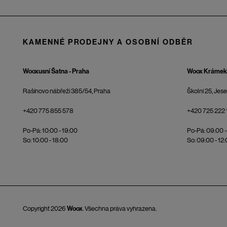
KAMENNÉ PRODEJNY A OSOBNÍ ODBĚR
Wooxusní Šatna - Praha
Woox Krámek 
Rašínovo nábřeží 385/54, Praha
Školní 25, Jes
+420 775 855 578
+420 725 222 
Po-Pá: 10:00 - 19:00
Po-Pá: 09:00 -
So: 10:00 - 18:00
So: 09:00 - 12
Copyright 2026
Woox
. Všechna práva vyhrazena.