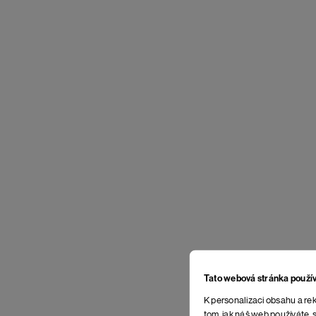
Tato webová stránka použí
K personalizaci obsahu a rek
tom, jak náš web používáte, s