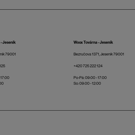
- Jeseník
Woox Továrna - Jeseník
eník 79001
Bezručova 1371, Jeseník 79001
125
+420 725 222 124
 17:00
Po-Pá: 09:00 - 17:00
:00
So: 09:00 - 12:00