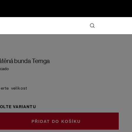
átěná bunda Temga
ocado
velikost
OLTE VARIANTU
DO KOŠÍKU