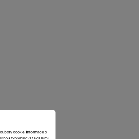
soubory cookie. Informace o
e mohou zkombinovat s dalšími