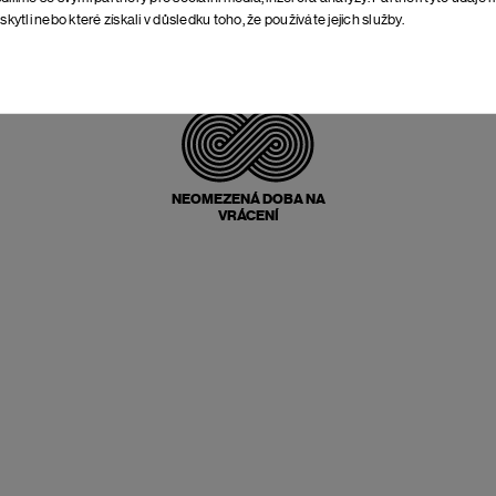
skytli nebo které získali v důsledku toho, že používáte jejich služby.
POŠTOVNÉ ZPĚT
ZDARMA
NEOMEZENÁ DOBA NA
VRÁCENÍ