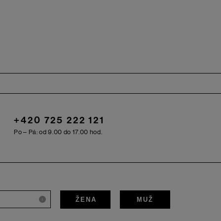
+420 725 222 121
Po – Pá: od 9.00 do 17.00 hod.
ŽENA
MUŽ
i