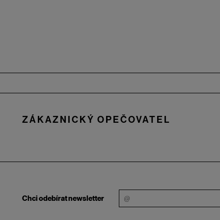
Zápatí
ZÁKAZNICKÝ OPEČOVATEL
Chci odebírat newsletter