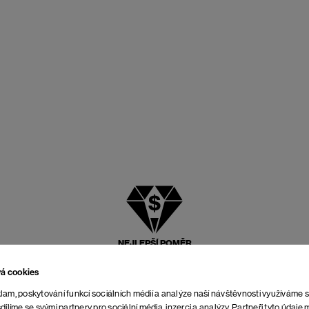
NEJLEPŠÍ POMĚR
CENY A KVALITY
vá cookies
lam, poskytování funkcí sociálních médií a analýze naší návštěvnosti využíváme 
dílíme se svými partnery pro sociální média, inzerci a analýzy. Partneři tyto údaj