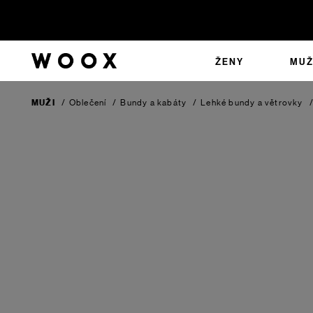
ŽENY
MUŽ
MUŽI
/
Oblečení
/
Bundy a kabáty
/
Lehké bundy a větrovky
/